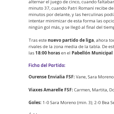
alternar el juego de cinco, cuando faltaban
minuto 37, cuando Patri Romaní recibe den
minutos por delante, y las herculinas podí
intentar minimizar de esta forma las opcio
ningún gol más, y se llegó al final del tie
Tras este
nuevo partido de liga
, ahora t
rivales de la zona media de la tabla. De e
las
18:00 horas
en el
Pabellón Municipal
Ficha del Partido:
Ourense Envialia FSF:
Vane, Sara Moreno, 
Viaxes Amarelle FSF:
Carmen, Martita, Dol
Goles:
1-0 Sara Moreno (min. 3); 2-0 Bea Sei