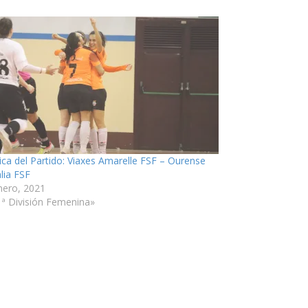
ica del Partido: Viaxes Amarelle FSF – Ourense
alia FSF
nero, 2021
1ª División Femenina»