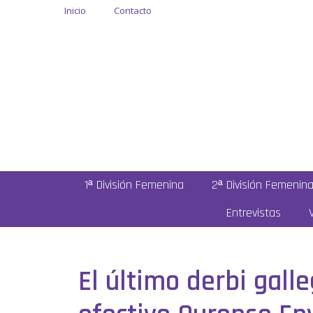
Inicio
Contacto
1ª División Femenina
2ª División Femenin
Entrevistas
El último derbi gall