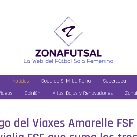
a
Noticias
Copa de S. M. La Reina
Supercopa
Vídeos
Opinión
Altas, Bajas y Renovaciones
ZonaF
ego del Viaxes Amarelle FSF