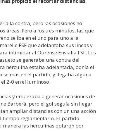
inas propició el recortar distancias
,
 a la contra; pero las ocasiones no
s áreas. Pero a los tres minutos, las que
no se iba en el uno para uno a la
marelle FSF que adelantaba sus líneas y
ara intimidar al Ourense Envialia FSF. Los
 asueto se generaba una contra del
era herculina estaba adelantada, ponía el
iese más en el partido, y llegaba alguna
el 2-0 en el luminoso.
stancias y empezaba a generar ocasiones de
e Barberá; pero el gol seguía sin llegar
guían ampliar distancias con un una acción
el tiempo reglamentario. El partido
sta manera las herculinas optaron por