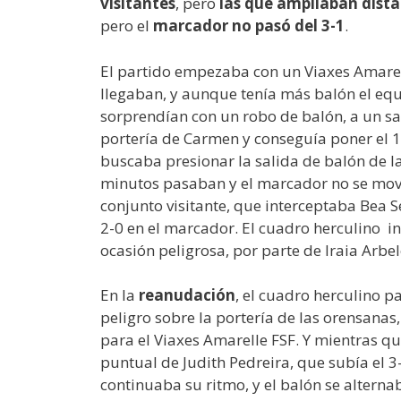
visitantes
, pero
las que
ampliaban distan
pero el
marcador no pasó del 3-1
.
El partido empezaba con un Viaxes Amarell
llegaban, y aunque tenía más balón el equi
sorprendían con un robo de balón, a un sa
portería de Carmen y conseguía poner el 1
buscaba presionar la salida de balón de la
minutos pasaban y el marcador no se movía
conjunto visitante, que interceptaba Bea 
2-0 en el marcador. El cuadro herculino i
ocasión peligrosa, por parte de Iraia Arbe
En la
reanudación
, el cuadro herculino p
peligro sobre la portería de las orensanas
para el Viaxes Amarelle FSF. Y mientras qu
puntual de Judith Pedreira, que subía el 3
continuaba su ritmo, y el balón se alterna