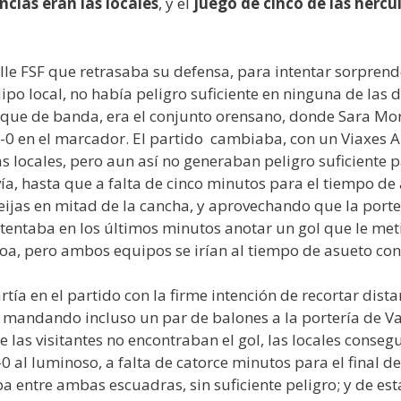
cias eran las locales
, y el
juego de cinco de las hercul
e FSF que retrasaba su defensa, para intentar sorprender
po local, no había peligro suficiente en ninguna de las do
que de banda, era el conjunto orensano, donde Sara More
-0 en el marcador. El partido cambiaba, con un Viaxes A
s locales, pero aun así no generaban peligro suficiente p
, hasta que a falta de cinco minutos para el tiempo de
Seijas en mitad de la cancha, y aprovechando que la port
ntentaba en los últimos minutos anotar un gol que le met
loa, pero ambos equipos se irían al tiempo de asueto con 
artía en el partido con la firme intención de recortar di
, mandando incluso un par de balones a la portería de Van
e las visitantes no encontraban el gol, las locales conse
-0 al luminoso, a falta de catorce minutos para el final d
ba entre ambas escuadras, sin suficiente peligro; y de e