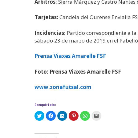
Árbitros:
Sierra Márquez y Castro Nantes 
Tarjetas:
Candela del Ourense Envialia FS
Incidencias:
Partido correspondiente a l
sábado 23 de marzo de 2019 en el Pabellón
Prensa Viaxes Amarelle FSF
Foto: Prensa Viaxes Amarelle FSF
www.zonafutsal.com
Compártelo:
H
H
H
H
H
H
a
a
a
a
a
a
z
z
z
z
z
z
c
c
c
c
c
c
l
l
l
l
l
l
i
i
i
i
i
i
c
c
c
c
c
c