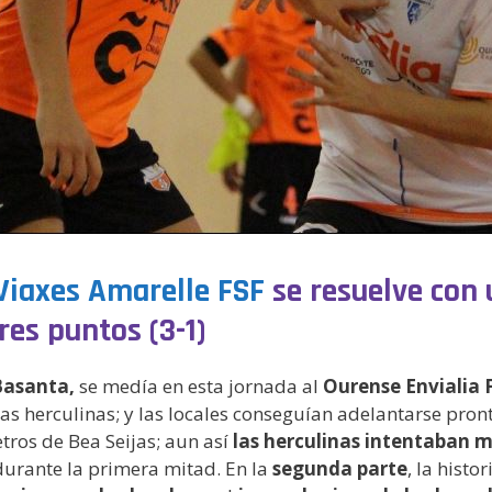
Viaxes Amarelle FSF
se resuelve con 
res puntos (3-1)
Basanta,
se medía en esta jornada al
Ourense Envialia 
as herculinas; y las locales conseguían adelantarse pron
tros de Bea Seijas; aun así
las herculinas intentaban m
 durante la primera mitad. En la
segunda parte
, la histo