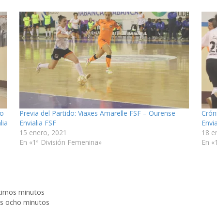
go
Previa del Partido: Viaxes Amarelle FSF – Ourense
Crón
lia
Envialia FSF
Envi
15 enero, 2021
18 e
En «1ª División Femenina»
En «
ltimos minutos
mos ocho minutos