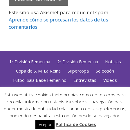
Este sitio usa Akismet para reducir el spam.
Aprende cómo se procesan los datos de tus
comentarios
.
1ª División Femenina
2ª División Femenina
Noticias
Copa de S. M. La Reina
Supercopa
Selección
Fútbol Sala Base Femenino
Entrevistas
Vídeos
Opinión
Altas, Bajas y Renovaciones
ZonaFutsal TV
Esta web utiliza cookies tanto propias como de terceros para
Política de Privacidad
|
Uso de Cookies
|
Contacto
recopilar información estadística sobre su navegación para
Diseñado con mimo y esmero por
Jorge Cobos
· Desarrollado
poder mostrarle publicidad relacionada con sus preferencias,
con WordPress
pudiendo deshabilitar esta opción desde su navegador.
· ©2026 Zonafutsal ·
Política de Cookies
Acepto