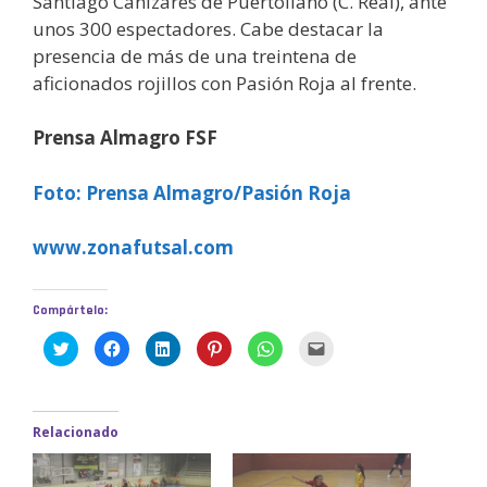
Santiago Cañizares de Puertollano (C. Real), ante
unos 300 espectadores. Cabe destacar la
presencia de más de una treintena de
aficionados rojillos con Pasión Roja al frente.
Prensa Almagro FSF
Foto: Prensa Almagro/Pasión Roja
www.zonafutsal.com
Compártelo:
H
H
H
H
H
H
a
a
a
a
a
a
z
z
z
z
z
z
c
c
c
c
c
c
l
l
l
l
l
l
i
i
i
i
i
i
c
c
c
c
c
c
Relacionado
p
p
p
p
p
p
a
a
a
a
a
a
r
r
r
r
r
r
a
a
a
a
a
a