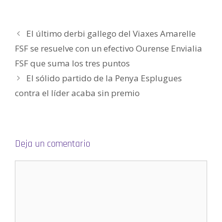
u
n
n
a
n
m
e
u
u
n
u
i
v
e
e
u
e
g
a
v
v
e
v
o
)
a
a
v
a
(
El último derbi gallego del Viaxes Amarelle
)
)
a
)
S
)
e
a
FSF se resuelve con un efectivo Ourense Envialia
b
r
FSF que suma los tres puntos
e
e
n
El sólido partido de la Penya Esplugues
u
n
contra el líder acaba sin premio
a
v
e
n
t
a
n
a
n
Deja un comentario
u
e
v
a
)