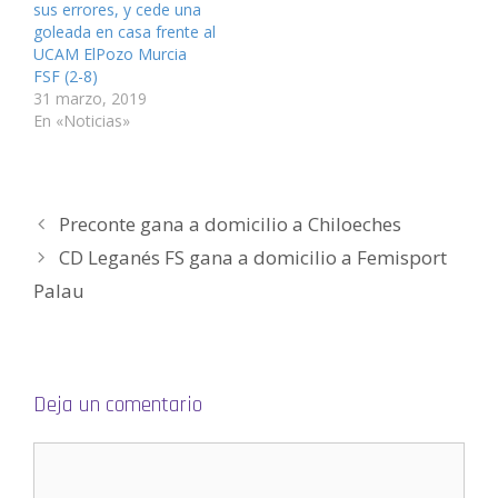
sus errores, y cede una
n
e
e
v
e
c
t
n
n
e
n
o
goleada en casa frente al
a
t
t
n
t
a
n
a
a
t
a
u
UCAM ElPozo Murcia
a
n
n
a
n
n
FSF (2-8)
n
a
a
n
a
a
u
n
n
a
n
m
31 marzo, 2019
e
u
u
n
u
i
v
e
e
u
e
g
En «Noticias»
a
v
v
e
v
o
)
a
a
v
a
(
)
)
a
)
S
)
e
a
b
r
Preconte gana a domicilio a Chiloeches
e
e
n
CD Leganés FS gana a domicilio a Femisport
u
n
Palau
a
v
e
n
t
a
n
a
n
Deja un comentario
u
e
v
a
)