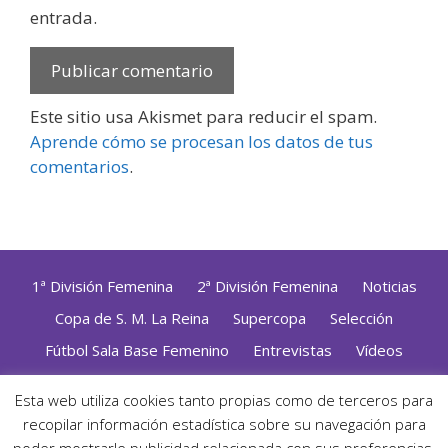
entrada.
Este sitio usa Akismet para reducir el spam.
Aprende cómo se procesan los datos de tus
comentarios
.
1ª División Femenina
2ª División Femenina
Noticias
Copa de S. M. La Reina
Supercopa
Selección
Fútbol Sala Base Femenino
Entrevistas
Vídeos
Opinión
Altas, Bajas y Renovaciones
ZonaFutsal TV
Esta web utiliza cookies tanto propias como de terceros para
Política de Privacidad
|
Uso de Cookies
|
Contacto
recopilar información estadística sobre su navegación para
Diseñado con mimo y esmero por
Jorge Cobos
· Desarrollado