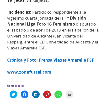
Tarjetas:
Sin tarjetas.
Incidencias:
Partido correspondiente a la
vigésimo cuarta jornada de la
1ª División
Nacional Liga Foro 16 Feminismo
disputado
el sábado 6 de abril de 2019 en el Pabellón de la
Universidad de Alicante (San Vicente del
Raspeig) entre el CD Universidad de Alicante y el
Viaxes Amarelle FSF.
Crónica y Foto: Prensa Viaxes Amarelle FSF
www.zonafutsal.com
Compártelo:
H
H
H
H
H
H
a
a
a
a
a
a
z
z
z
z
z
z
c
c
c
c
c
c
l
l
l
l
l
l