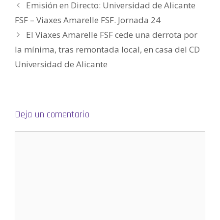
e
u
u
n
u
i
Emisión en Directo: Universidad de Alicante
v
e
e
u
e
g
a
v
v
e
v
o
FSF – Viaxes Amarelle FSF. Jornada 24
)
a
a
v
a
(
)
)
a
)
S
)
e
El Viaxes Amarelle FSF cede una derrota por
a
b
la mínima, tras remontada local, en casa del CD
r
e
e
Universidad de Alicante
n
u
n
a
v
e
n
t
Deja un comentario
a
n
a
n
u
e
v
a
)