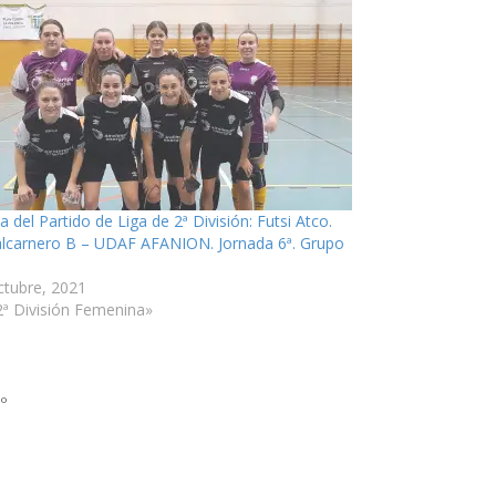
a del Partido de Liga de 2ª División: Futsi Atco.
lcarnero B – UDAF AFANION. Jornada 6ª. Grupo
ctubre, 2021
2ª División Femenina»
º