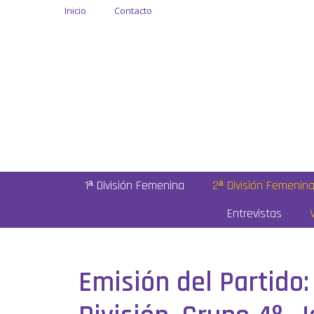
Inicio
Contacto
1ª División Femenina
2ª División Femenin
Entrevistas
Emisión del Partido: