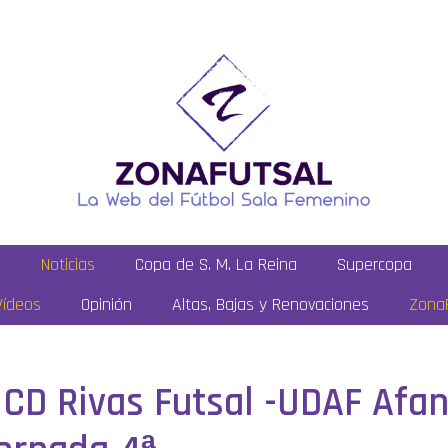
a
Noticias
Copa de S. M. La Reina
Supercopa
Vídeos
Opinión
Altas, Bajas y Renovaciones
ZonaF
 CD Rivas Futsal -UDAF Afan