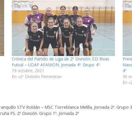
Crónica del Partido de Liga de 2ª División: CD Rivas
Previ
Futsal – UDAF AFANION. Jornada 4ª. Grupo 4º
Nava
19 octubre, 2021
4º
En «2ª División Femenina»
30 o
En «
arranquillo STV Roldán – MSC Torreblanca Melilla. Jornada 2ª. Grupo 3
uña FS. 2ª División. Grupo 1º. Jornada 2ª