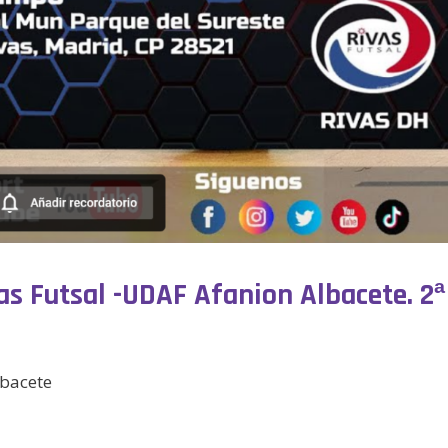
as Futsal -UDAF Afanion Albacete. 2ª 
lbacete