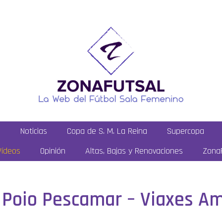
a
Noticias
Copa de S. M. La Reina
Supercopa
Vídeos
Opinión
Altas, Bajas y Renovaciones
ZonaF
: Poio Pescamar – Viaxes Am