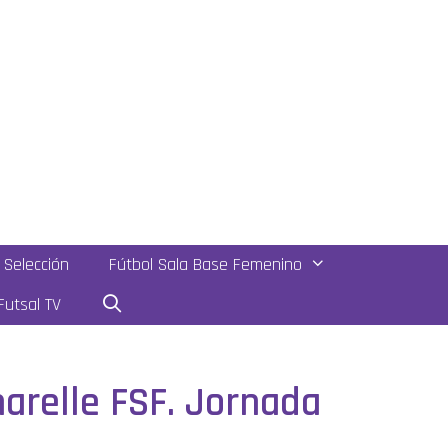
Selección
Fútbol Sala Base Femenino
utsal TV
arelle FSF. Jornada