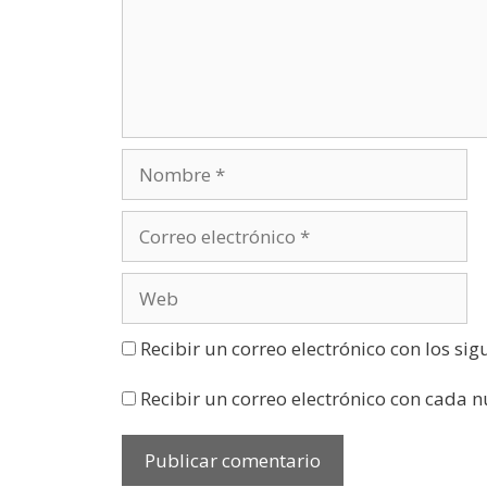
n
u
n
a
v
e
n
t
a
n
a
n
u
e
v
a
)
Recibir un correo electrónico con los si
Recibir un correo electrónico con cada 