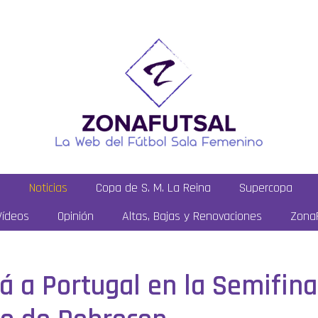
a
Noticias
Copa de S. M. La Reina
Supercopa
Vídeos
Opinión
Altas, Bajas y Renovaciones
ZonaF
á a Portugal en la Semifina