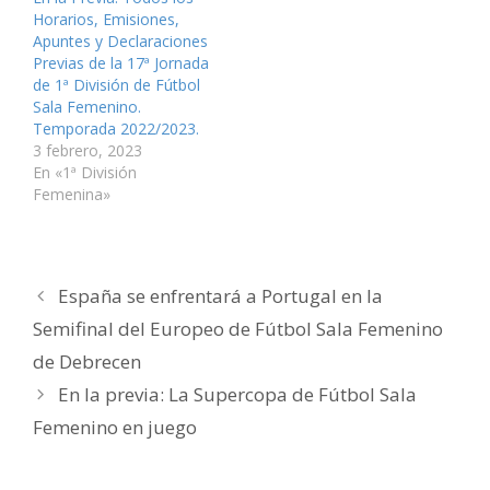
e
v
v
a
v
i
Horarios, Emisiones,
n
e
e
v
e
c
t
n
n
e
n
o
Apuntes y Declaraciones
a
t
t
n
t
a
n
a
a
t
a
u
Previas de la 17ª Jornada
a
n
n
a
n
n
de 1ª División de Fútbol
n
a
a
n
a
a
u
n
n
a
n
m
Sala Femenino.
e
u
u
n
u
i
v
e
e
u
e
g
Temporada 2022/2023.
a
v
v
e
v
o
3 febrero, 2023
)
a
a
v
a
(
)
)
a
)
S
En «1ª División
)
e
a
Femenina»
b
r
e
e
n
u
n
España se enfrentará a Portugal en la
a
v
e
Semifinal del Europeo de Fútbol Sala Femenino
n
t
de Debrecen
a
n
a
En la previa: La Supercopa de Fútbol Sala
n
u
Femenino en juego
e
v
a
)