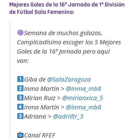
Mejores Goles de la 16ª Jornada de 1ª División
de Fútbol Sala Femenino:
Semana de muchos golazos.
Complicadísimo escoger los 5 Mejores
Goles de la 16ª Jornada pero aquí
van:
Giba de
@SalaZaragoza
Inma Martín >
@Inma_mb8
Mirian Ruiz >
@mirianxica_5
Inma Martín >
@Inma_mb8
Adriana >
@adriiltr_3
Canal RFEF