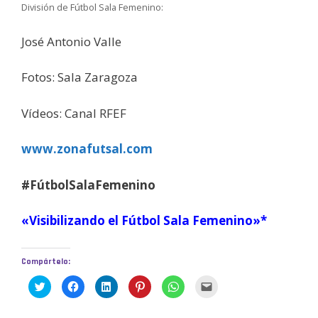
División de Fútbol Sala Femenino:
José Antonio Valle
Fotos:
Sala Zaragoza
Vídeos: Canal RFEF
www.zonafutsal.com
#FútbolSalaFemenino
«Visibilizando el Fútbol Sala Femenino»*
Compártelo:
H
H
H
H
H
H
a
a
a
a
a
a
z
z
z
z
z
z
c
c
c
c
c
c