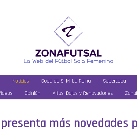
a
Noticias
Copa de S. M. La Reina
Supercopa
Vídeos
Opinión
Altas, Bajas y Renovaciones
ZonaF
a presenta más novedades 