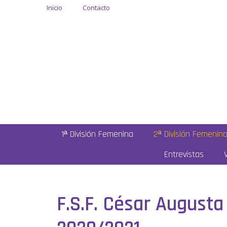
Inicio
Contacto
1ª División Femenina
2ª División Femenin
Entrevistas
F.S.F. César August