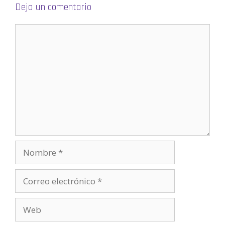
a
Deja un comentario
n
u
e
v
a
)