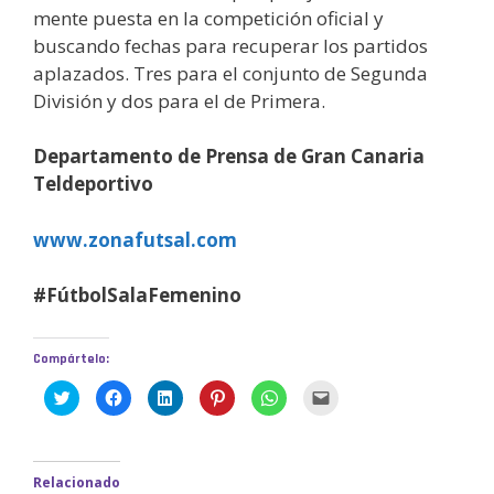
mente puesta en la competición oficial y
buscando fechas para recuperar los partidos
aplazados. Tres para el conjunto de Segunda
División y dos para el de Primera.
Departamento de Prensa de Gran Canaria
Teldeportivo
www.zonafutsal.com
#FútbolSalaFemenino
Compártelo:
H
H
H
H
H
H
a
a
a
a
a
a
z
z
z
z
z
z
c
c
c
c
c
c
l
l
l
l
l
l
i
i
i
i
i
i
c
c
c
c
c
c
Relacionado
p
p
p
p
p
p