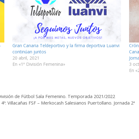
–
Gran Canaria Teldeportivo y la firma deportiva Luanvi
Crón
continúan juntos
Cana
20 abril, 2021
Jorn
En «1ª División Femenina»
3 oc
En «
ª División de Fútbol Sala Femenino. Temporada 2021/2022
o 4º: Villacañas FSF – Merkocash Salesianos Puertollano. Jornada 2ª