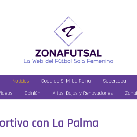
a
Noticias
Copa de S. M. La Reina
Supercopa
Vídeos
Opinión
Altas, Bajas y Renovaciones
ZonaF
ortivo con La Palma