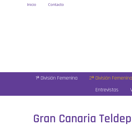
Inicio
Contacto
1ª División Femenina
2ª División Femenin
Entrevistas
Gran Canaria Teldep