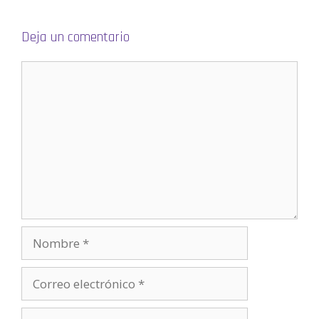
e
v
a
)
Deja un comentario