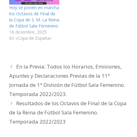
e
e
e
r
e
e
n
e
e
e
e
c
Hoy se ponen en marcha
u
n
n
e
n
t
n
u
u
n
u
r
los Octavos de Final de
a
n
n
u
n
ó
v
a
a
n
a
n
la Copa de S. M. La Reina
e
v
v
a
v
i
de Fútbol Sala Femenino
n
e
e
v
e
c
t
n
n
e
n
o
16 diciembre, 2025
a
t
t
n
t
a
n
a
a
t
a
u
En «Copa de España»
a
n
n
a
n
n
n
a
a
n
a
a
u
n
n
a
n
m
e
u
u
n
u
i
v
e
e
u
e
g
a
v
v
e
v
o
)
a
a
v
a
(
En la Previa: Todos los Horarios, Emisiones,
)
)
a
)
S
)
e
a
Apuntes y Declaraciones Previas de la 11ª
b
r
Jornada de 1ª División de Fútbol Sala Femenino.
e
e
n
Temporada 2022/2023.
u
n
Resultados de los Octavos de Final de la Copa
a
v
e
de la Reina de Fútbol Sala Femenino.
n
t
Temporada 2022/2023
a
n
a
n
u