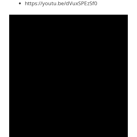
https://youtu.be/dVuxSPEzSf0