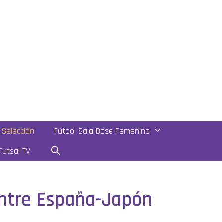
Selección
Fútbol Sala Base Femenino
utsal TV
entre España-Japón