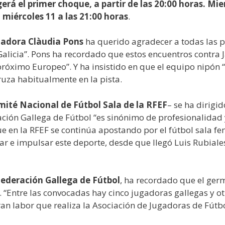
rá el primer choque, a partir de las 20:00 horas. Mien
miércoles 11 a las 21:00 horas
.
nadora Clàudia Pons
ha querido agradecer a todas las p
Galicia”. Pons ha recordado que estos encuentros contra
próximo Europeo”. Y ha insistido en que el equipo nipón “e
ruza habitualmente en la pista.
mité Nacional de Fútbol Sala de la RFEF
– se ha dirigi
ación Gallega de Fútbol “es sinónimo de profesionalidad y
ue en la RFEF se continúa apostando por el fútbol sala 
r e impulsar este deporte, desde que llegó Luis Rubiales
Federación Gallega de Fútbol
, ha recordado que el germ
. “Entre las convocadas hay cinco jugadoras gallegas y o
ran labor que realiza la Asociación de Jugadoras de Fútbo