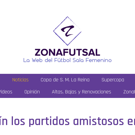
a
Noticias
Copa de S. M. La Reina
Supercopa
Vídeos
Opinión
Altas, Bajas y Renovaciones
ZonaF
n los partidos amistosos 