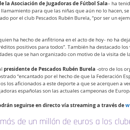
de la Asociación de Jugadoras de Fútbol Sala
– ha teni
 llamamiento para que las niñas que aún no lo hacen, se 
ado por el club Pescados Rubén Burela, “por ser un ejemp
quien ha hecho de anfitriona en el acto de hoy- no ha de
réditos positivos para todos”. También ha destacado los 
idades que se han organizado con motivo de la visita de l
al
presidente de Pescados Rubén Burela
-otro de los o
strado “encantado por el hecho de que la Federación Es
 los aficionados a este deporte a que se acerquen a ver 
jugadoras españolas son las actuales campeonas de Europ
drán seguirse en directo vía streaming a través de
w
más de un millón de euros a los club