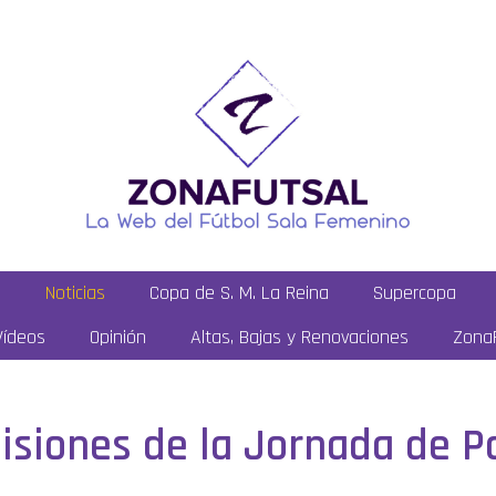
a
Noticias
Copa de S. M. La Reina
Supercopa
Vídeos
Opinión
Altas, Bajas y Renovaciones
ZonaF
isiones de la Jornada de P