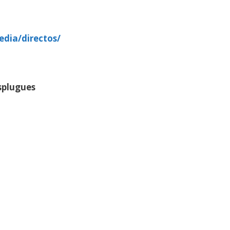
edia/directos/
splugues