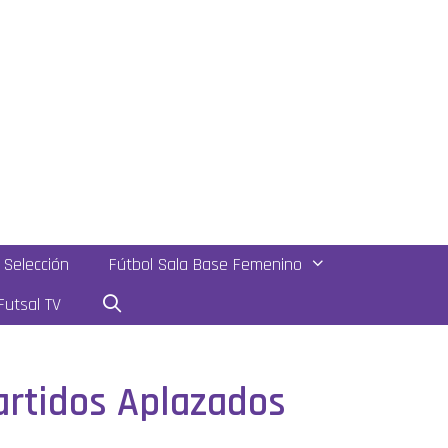
Selección
Fútbol Sala Base Femenino
utsal TV
artidos Aplazados