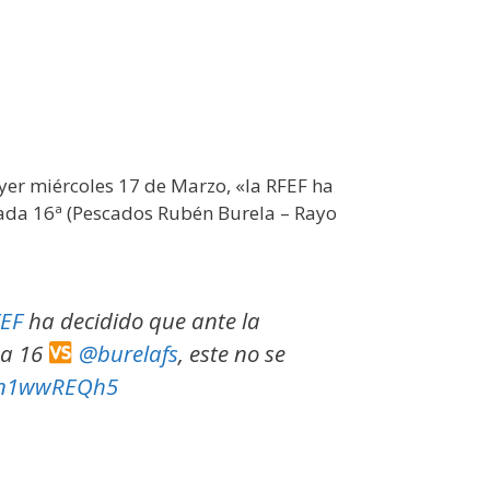
er miércoles 17 de Marzo, «la RFEF ha
nada 16ª (Pescados Rubén Burela – Rayo
EF
ha decidido que ante la
da 16
@burelafs
, este no se
/8n1wwREQh5