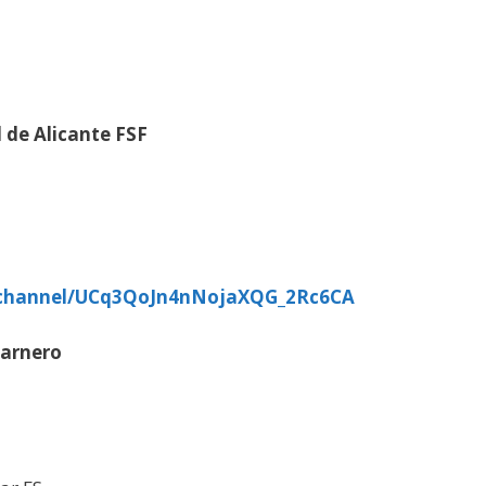
 de Alicante FSF
/channel/UCq3QoJn4nNojaXQG_2Rc6CA
carnero