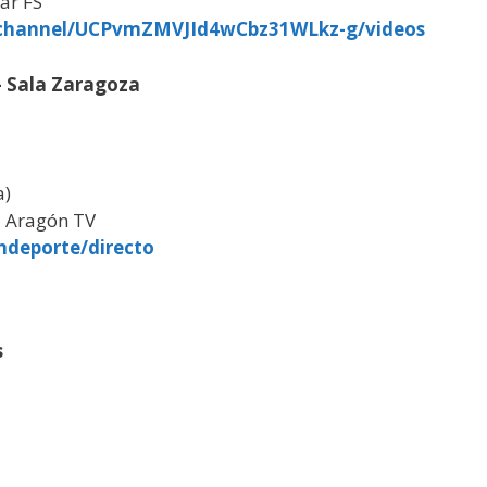
ar FS
/channel/UCPvmZMVJId4wCbz31WLkz-g/videos
 Sala Zaragoza
a)
la Aragón TV
ndeporte/directo
s