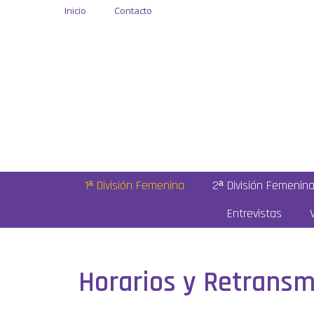
Inicio
Contacto
1ª División Femenina
2ª División Femenin
Entrevistas
Horarios y Retransm