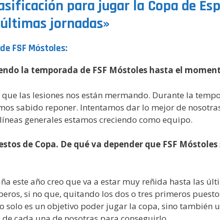
asificación para jugar la Copa de Es
 últimas jornadas»
 de FSF Móstoles:
iendo la temporada de FSF Móstoles hasta el momen
 ya que las lesiones nos están mermando. Durante la te
emos sabido reponer. Intentamos dar lo mejor de nosotras
n líneas generales estamos creciendo como equipo.
estos de Copa. De qué va depender que FSF Móstoles s
aña este año creo que va a estar muy reñida hasta las úl
peros, si no que, quitando los dos o tres primeros pues
o solo es un objetivo poder jugar la copa, sino también u
de cada una de nosotras para conseguirlo.