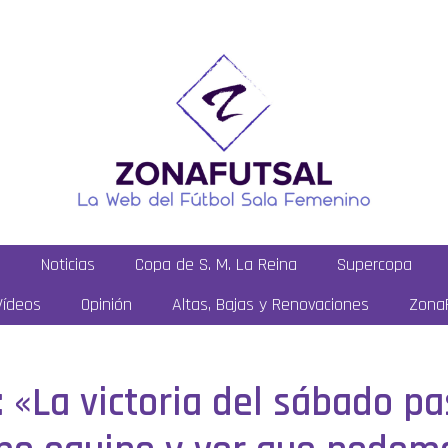
a
Noticias
Copa de S. M. La Reina
Supercopa
Vídeos
Opinión
Altas, Bajas y Renovaciones
ZonaF
: «La victoria del sábado p