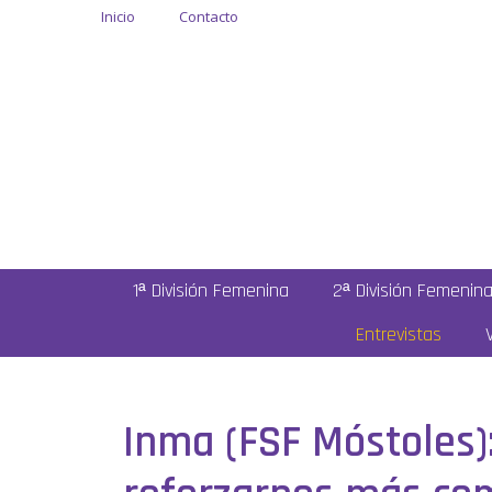
Inicio
Contacto
1ª División Femenina
2ª División Femenin
Entrevistas
Inma (FSF Móstoles)