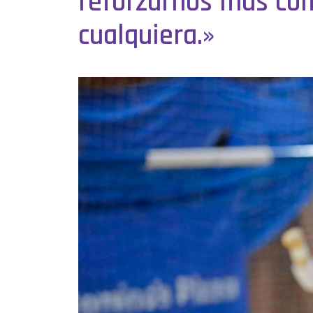
reforzarnos más com
cualquiera.»