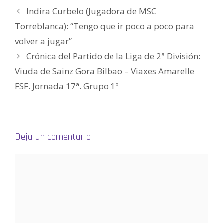
)
a
a
v
a
(
Indira Curbelo (Jugadora de MSC
)
)
a
)
S
)
e
a
Torreblanca): “Tengo que ir poco a poco para
b
r
volver a jugar”
e
e
n
Crónica del Partido de la Liga de 2ª División:
u
n
Viuda de Sainz Gora Bilbao – Viaxes Amarelle
a
v
e
FSF. Jornada 17ª. Grupo 1º
n
t
a
n
a
n
u
e
Deja un comentario
v
a
)