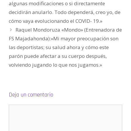
e
algunas modificaciones o si directamente
n
t
decidirán anularlo. Todo dependerá, creo yo, de
a
n
a
cómo vaya evolucionando el COVID- 19.»
n
u
Raquel Mondoruza «Mondo» (Entrenadora de
e
v
a
FS Majadahonda):»Mi mayor preocupación son
)
las deportistas; su salud ahora y cómo este
parón puede afectar a su cuerpo después,
volviendo jugando lo que nos jugamos.»
Deja un comentario