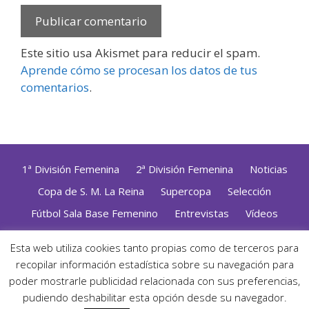
Este sitio usa Akismet para reducir el spam.
Aprende cómo se procesan los datos de tus
comentarios
.
1ª División Femenina
2ª División Femenina
Noticias
Copa de S. M. La Reina
Supercopa
Selección
Fútbol Sala Base Femenino
Entrevistas
Vídeos
Opinión
Altas, Bajas y Renovaciones
ZonaFutsal TV
Esta web utiliza cookies tanto propias como de terceros para
recopilar información estadística sobre su navegación para
Política de Privacidad
|
Uso de Cookies
|
Contacto
Diseñado con mimo y esmero por
Jorge Cobos
· Desarrollado
poder mostrarle publicidad relacionada con sus preferencias,
con WordPress
pudiendo deshabilitar esta opción desde su navegador.