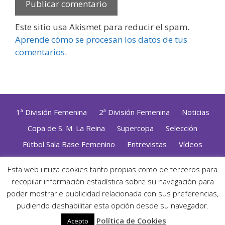
Este sitio usa Akismet para reducir el spam.
Aprende cómo se procesan los datos de tus
comentarios
.
1ª División Femenina
2ª División Femenina
Noticias
Copa de S. M. La Reina
Supercopa
Selección
Fútbol Sala Base Femenino
Entrevistas
Vídeos
Opinión
Altas, Bajas y Renovaciones
ZonaFutsal TV
Esta web utiliza cookies tanto propias como de terceros para
Política de Privacidad
|
Uso de Cookies
|
Contacto
recopilar información estadística sobre su navegación para
Diseñado con mimo y esmero por
Jorge Cobos
· Desarrollado
poder mostrarle publicidad relacionada con sus preferencias,
con WordPress
pudiendo deshabilitar esta opción desde su navegador.
· ©2026 Zonafutsal ·
Política de Cookies
Acepto