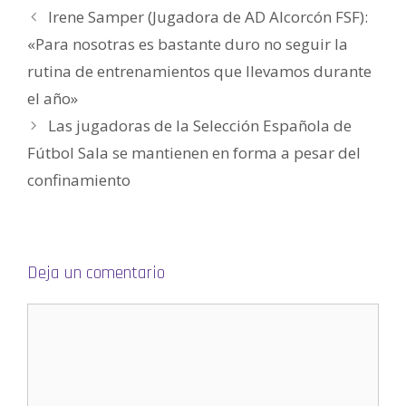
n
Irene Samper (Jugadora de AD Alcorcón FSF):
u
n
a
«Para nosotras es bastante duro no seguir la
v
e
rutina de entrenamientos que llevamos durante
n
t
a
el año»
n
a
Las jugadoras de la Selección Española de
n
u
e
Fútbol Sala se mantienen en forma a pesar del
v
a
confinamiento
)
Deja un comentario