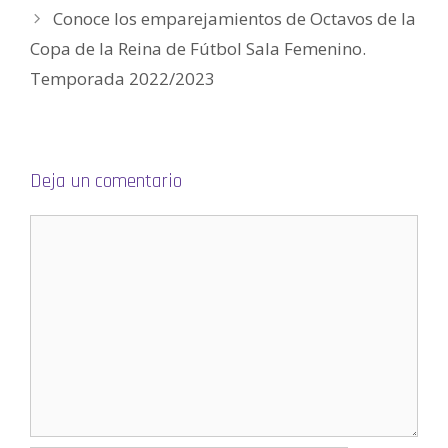
a
Conoce los emparejamientos de Octavos de la
v
e
Copa de la Reina de Fútbol Sala Femenino.
n
t
a
Temporada 2022/2023
n
a
n
u
e
v
a
)
Deja un comentario