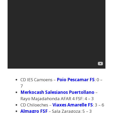
CD IES Camoens –
Poio Pescamar FS
: 0 –
7
Merkocash Salesianos Puertollano
–
Rayo Majadahonda AFAR 4 FSF: 4 – 3
CD Chiloeches –
Viaxes Amarelle FS
: 3 – 6
Almagro FSF
– Sala Zaragoza: 5 – 3