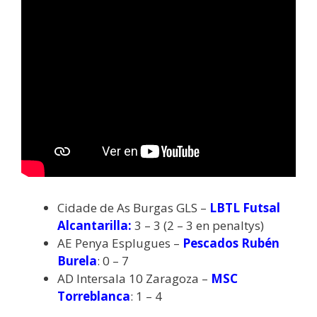
Cidade de As Burgas GLS –
LBTL Futsal
Alcantarilla:
3 – 3 (2 – 3 en penaltys)
AE Penya Esplugues –
Pescados Rubén
Burela
: 0 – 7
AD Intersala 10 Zaragoza –
MSC
Torreblanca
: 1 – 4