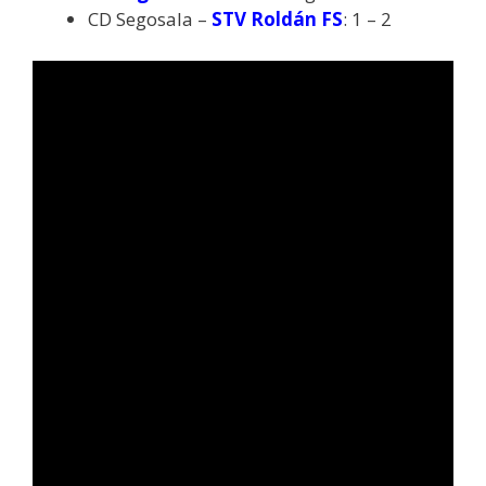
CD Segosala –
STV Roldán FS
: 1 – 2