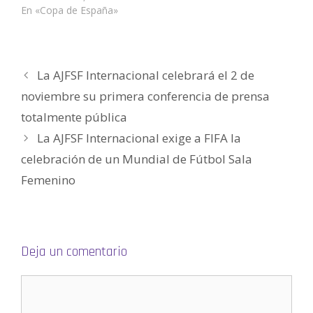
a
v
v
e
v
o
En «Copa de España»
)
a
a
v
a
(
)
)
a
)
S
)
e
a
b
r
e
e
La AJFSF Internacional celebrará el 2 de
n
u
noviembre su primera conferencia de prensa
n
a
v
totalmente pública
e
n
La AJFSF Internacional exige a FIFA la
t
a
n
celebración de un Mundial de Fútbol Sala
a
n
Femenino
u
e
v
a
)
Deja un comentario