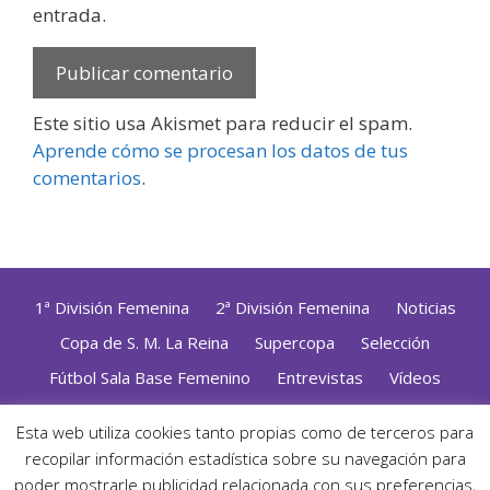
entrada.
Este sitio usa Akismet para reducir el spam.
Aprende cómo se procesan los datos de tus
comentarios
.
1ª División Femenina
2ª División Femenina
Noticias
Copa de S. M. La Reina
Supercopa
Selección
Fútbol Sala Base Femenino
Entrevistas
Vídeos
Opinión
Altas, Bajas y Renovaciones
ZonaFutsal TV
Esta web utiliza cookies tanto propias como de terceros para
recopilar información estadística sobre su navegación para
Política de Privacidad
|
Uso de Cookies
|
Contacto
Diseñado con mimo y esmero por
Jorge Cobos
· Desarrollado
poder mostrarle publicidad relacionada con sus preferencias,