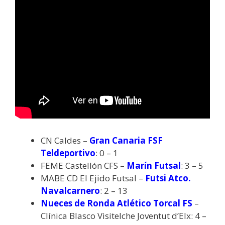
CN Caldes –
Gran Canaria FSF
Teldeportivo
: 0 – 1
FEME Castellón CFS –
Marín Futsal
: 3 – 5
MABE CD El Ejido Futsal –
Futsi Atco.
Navalcarnero
: 2 – 13
Nueces de Ronda Atlético Torcal FS
–
Clínica Blasco Visitelche Joventut d’Elx: 4 –