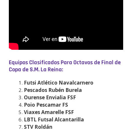
Equipos Clasificados Para Octavos de Final de
Copa de S.M. La Reina:
Futsi Atlético Navalcarnero
Pescados Rubén Burela
Ourense Envialia FSF
Poio Pescamar FS
Viaxes Amarelle FSF
LBTL Futsal Alcantarilla
STV Roldán