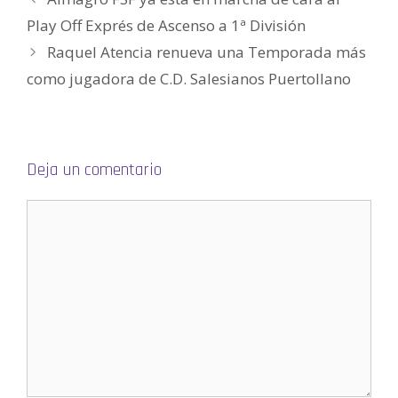
)
a
a
v
a
(
)
)
a
)
S
Play Off Exprés de Ascenso a 1ª División
)
e
a
Raquel Atencia renueva una Temporada más
b
r
e
como jugadora de C.D. Salesianos Puertollano
e
n
u
n
a
v
e
n
Deja un comentario
t
a
n
a
n
u
e
v
a
)