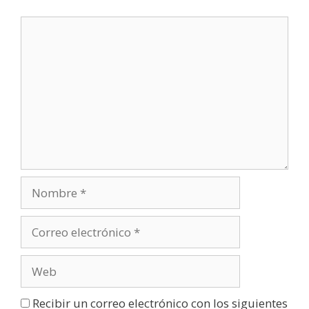
v
a
)
Recibir un correo electrónico con los siguientes