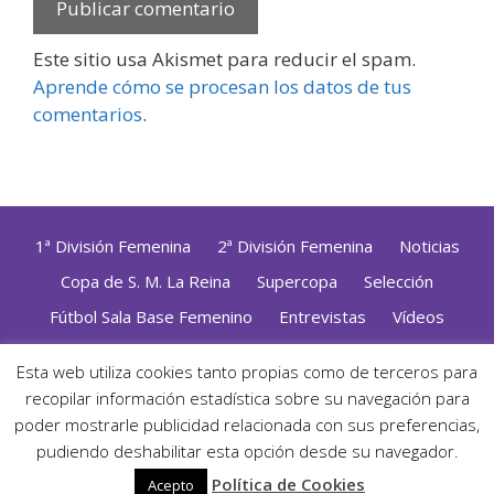
Este sitio usa Akismet para reducir el spam.
Aprende cómo se procesan los datos de tus
comentarios
.
1ª División Femenina
2ª División Femenina
Noticias
Copa de S. M. La Reina
Supercopa
Selección
Fútbol Sala Base Femenino
Entrevistas
Vídeos
Opinión
Altas, Bajas y Renovaciones
ZonaFutsal TV
Esta web utiliza cookies tanto propias como de terceros para
Política de Privacidad
|
Uso de Cookies
|
Contacto
recopilar información estadística sobre su navegación para
Diseñado con mimo y esmero por
Jorge Cobos
· Desarrollado
poder mostrarle publicidad relacionada con sus preferencias,
con WordPress
pudiendo deshabilitar esta opción desde su navegador.
· ©2026 Zonafutsal ·
Política de Cookies
Acepto