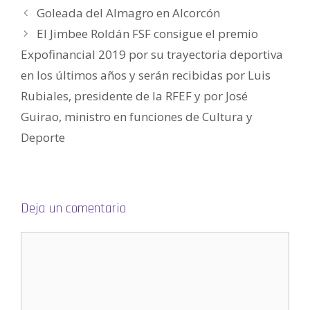
a
Goleada del Almagro en Alcorcón
b
r
e
El Jimbee Roldán FSF consigue el premio
e
n
Expofinancial 2019 por su trayectoria deportiva
u
n
a
en los últimos años y serán recibidas por Luis
v
e
Rubiales, presidente de la RFEF y por José
n
t
a
Guirao, ministro en funciones de Cultura y
n
a
Deporte
n
u
e
v
a
)
Deja un comentario