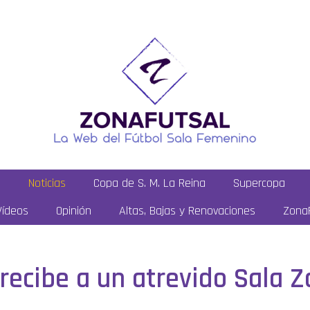
a
Noticias
Copa de S. M. La Reina
Supercopa
Vídeos
Opinión
Altas, Bajas y Renovaciones
ZonaF
recibe a un atrevido Sala 