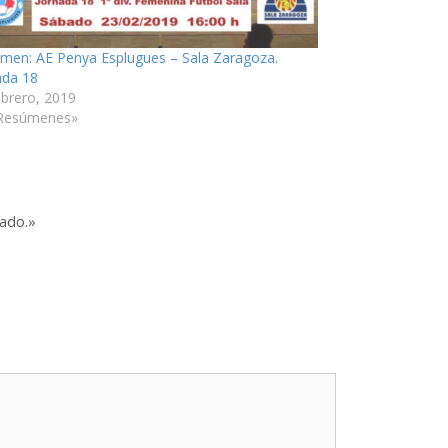
men: AE Penya Esplugues – Sala Zaragoza.
ada 18
ebrero, 2019
Resúmenes»
lado.»