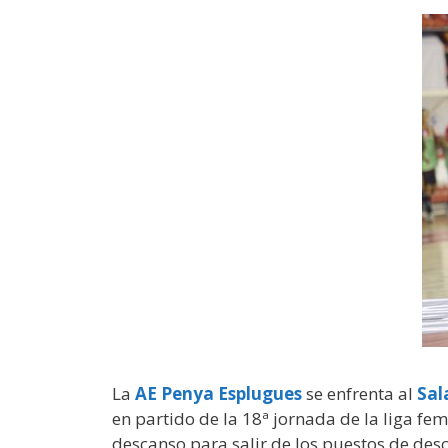
La
AE Penya Esplugues
se enfrenta al
Sal
en partido de la 18ª jornada de la liga fe
descanso para salir de los puestos de desce