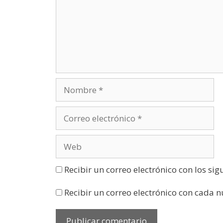
e
e
n
u
n
a
v
e
n
t
a
n
a
n
u
e
v
a
)
Recibir un correo electrónico con los si
Recibir un correo electrónico con cada 