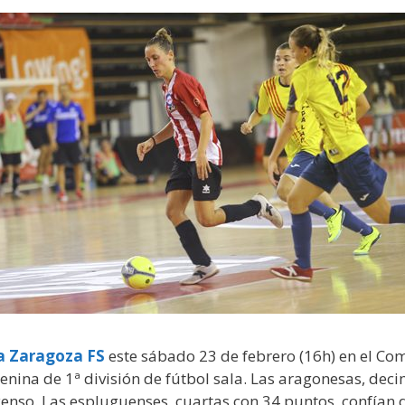
a Zaragoza FS
este sábado 23 de febrero (16h) en el Co
menina de 1ª división de fútbol sala. Las aragonesas, dec
nso. Las espluguenses, cuartas con 34 puntos, confían dej