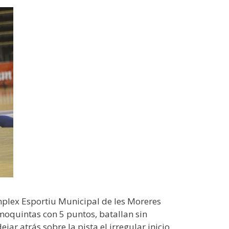
mplex Esportiu Municipal de les Moreres
imoquintas con 5 puntos, batallan sin
ar atrás sobre la pista el irregular inicio