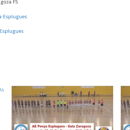
agoza FS
a Esplugues
 Esplugues