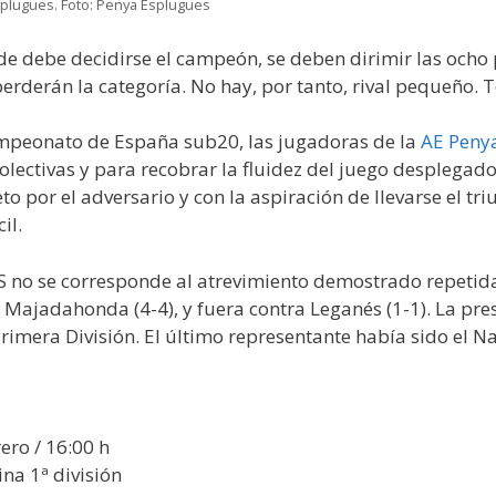
splugues. Foto: Penya Esplugues
nde debe decidirse el campeón, se deben dirimir las ocho
perderán la categoría. No hay, por tanto, rival pequeño.
campeonato de España sub20, las jugadoras de la
AE Peny
lectivas y para recobrar la fluidez del juego desplegado
o por el adversario y con la aspiración de llevarse el tr
il.
FS no se corresponde al atrevimiento demostrado repetida
 Majadahonda (4-4), y fuera contra Leganés (1-1). La pre
rimera División. El último representante había sido el 
ro / 16:00 h
na 1ª división