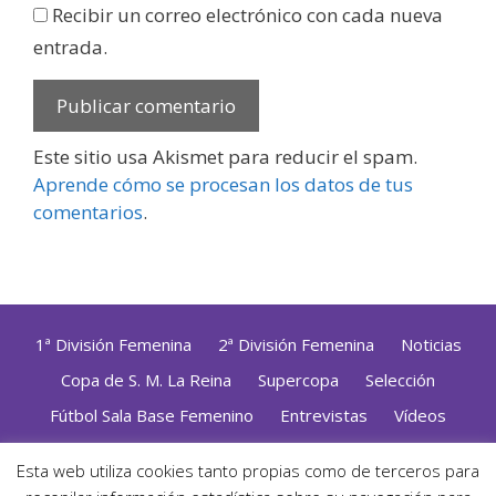
Recibir un correo electrónico con cada nueva
entrada.
Este sitio usa Akismet para reducir el spam.
Aprende cómo se procesan los datos de tus
comentarios
.
1ª División Femenina
2ª División Femenina
Noticias
Copa de S. M. La Reina
Supercopa
Selección
Fútbol Sala Base Femenino
Entrevistas
Vídeos
Opinión
Altas, Bajas y Renovaciones
ZonaFutsal TV
Esta web utiliza cookies tanto propias como de terceros para