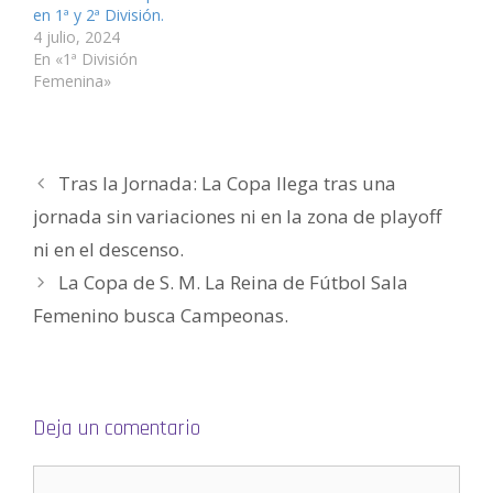
e
u
u
n
u
i
v
e
e
u
e
g
en 1ª y 2ª División.
a
v
v
e
v
o
4 julio, 2024
)
a
a
v
a
(
)
)
a
)
S
En «1ª División
)
e
a
Femenina»
b
r
e
e
n
u
n
Tras la Jornada: La Copa llega tras una
a
v
e
jornada sin variaciones ni en la zona de playoff
n
t
ni en el descenso.
a
n
a
La Copa de S. M. La Reina de Fútbol Sala
n
u
Femenino busca Campeonas.
e
v
a
)
Deja un comentario