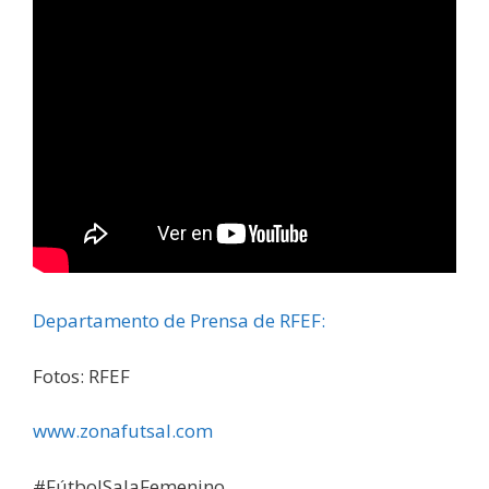
Departamento de Prensa de RFEF:
Fotos: RFEF
www.zonafutsal.com
#FútbolSalaFemenino