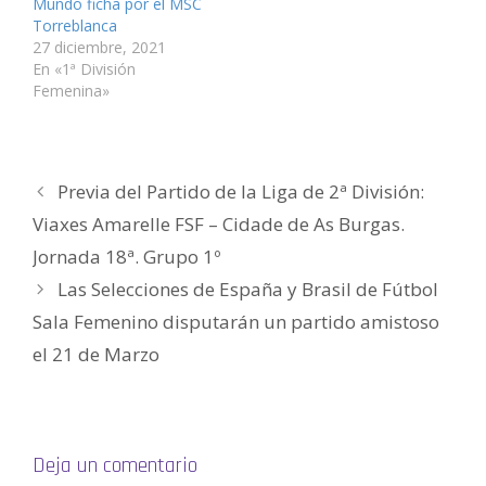
v
a
a
n
a
n
Mundo ficha por el MSC
e
v
v
a
v
i
Torreblanca
n
e
e
v
e
c
t
n
n
e
n
o
27 diciembre, 2021
a
t
t
n
t
a
n
a
a
t
a
u
En «1ª División
a
n
n
a
n
n
Femenina»
n
a
a
n
a
a
u
n
n
a
n
m
e
u
u
n
u
i
v
e
e
u
e
g
a
v
v
e
v
o
)
a
a
v
a
(
)
)
a
)
S
)
e
Previa del Partido de la Liga de 2ª División:
a
b
Viaxes Amarelle FSF – Cidade de As Burgas.
r
e
e
Jornada 18ª. Grupo 1º
n
u
Las Selecciones de España y Brasil de Fútbol
n
a
v
Sala Femenino disputarán un partido amistoso
e
n
el 21 de Marzo
t
a
n
a
n
u
e
v
a
Deja un comentario
)