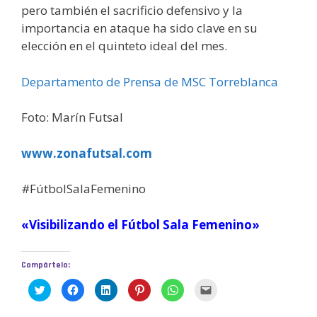
pero también el sacrificio defensivo y la
importancia en ataque ha sido clave en su
elección en el quinteto ideal del mes.
Departamento de Prensa de MSC Torreblanca
Foto: Marín Futsal
www.zonafutsal.com
#FútbolSalaFemenino
«Visibilizando el Fútbol Sala Femenino»
Compártelo:
H
H
H
H
H
H
a
a
a
a
a
a
z
z
z
z
z
z
c
c
c
c
c
c