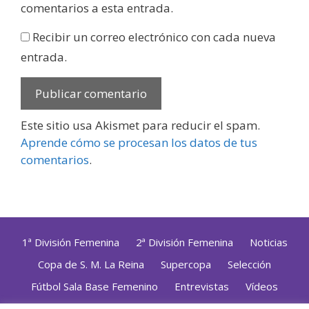
comentarios a esta entrada.
Recibir un correo electrónico con cada nueva
entrada.
Este sitio usa Akismet para reducir el spam.
Aprende cómo se procesan los datos de tus
comentarios
.
1ª División Femenina
2ª División Femenina
Noticias
Copa de S. M. La Reina
Supercopa
Selección
Fútbol Sala Base Femenino
Entrevistas
Vídeos
Opinión
Altas, Bajas y Renovaciones
ZonaFutsal TV