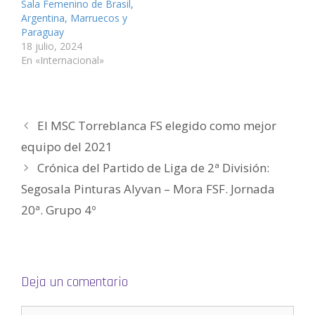
Sala Femenino de Brasil,
n
a
a
n
a
a
u
n
n
a
n
m
Argentina, Marruecos y
e
u
u
n
u
i
v
e
e
u
e
g
Paraguay
a
v
v
e
v
o
18 julio, 2024
)
a
a
v
a
(
)
)
a
)
S
En «Internacional»
)
e
a
b
r
e
e
n
El MSC Torreblanca FS elegido como mejor
u
n
a
equipo del 2021
v
e
Crónica del Partido de Liga de 2ª División:
n
t
a
Segosala Pinturas Alyvan – Mora FSF. Jornada
n
a
20ª. Grupo 4º
n
u
e
v
a
)
Deja un comentario