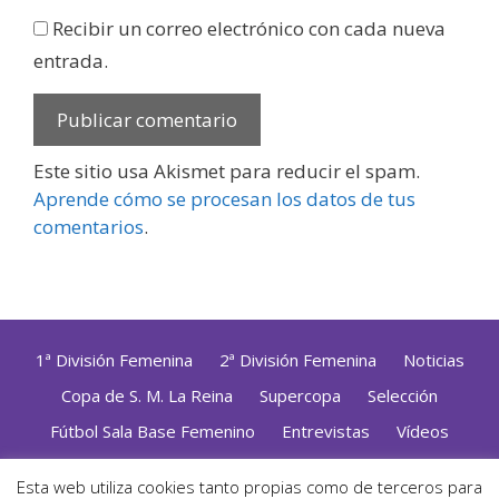
Recibir un correo electrónico con cada nueva
entrada.
Este sitio usa Akismet para reducir el spam.
Aprende cómo se procesan los datos de tus
comentarios
.
1ª División Femenina
2ª División Femenina
Noticias
Copa de S. M. La Reina
Supercopa
Selección
Fútbol Sala Base Femenino
Entrevistas
Vídeos
Opinión
Altas, Bajas y Renovaciones
ZonaFutsal TV
Esta web utiliza cookies tanto propias como de terceros para