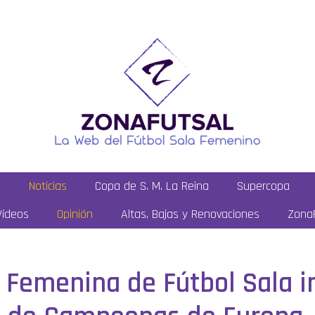
a
Noticias
Copa de S. M. La Reina
Supercopa
Vídeos
Opinión
Altas, Bajas y Renovaciones
ZonaF
 Femenina de Fútbol Sala i