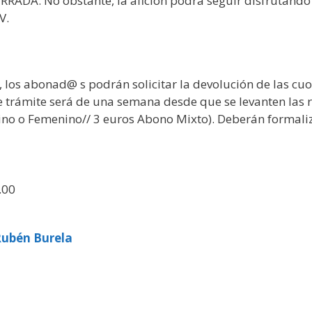
RRADA. No obstante, la afición podrá seguir disfrutand
V.
l, los abonad@ s podrán solicitar la devolución de las cu
de trámite será de una semana desde que se levanten las 
no o Femenino// 3 euros Abono Mixto). Deberán formaliza
.00
Rubén Burela