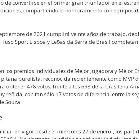
o de convertirse en el primer gran triunfador en el estre
ediciones, compartiendo el nombramiento con equipos de R
septiembre de 2021 cumplirá veinte años de trabajo, dedi
l luso Sport Lisboa y Leõas da Serra de Brasil completan
en los premios individuales de Mejor Jugadora y Mejor E
apitana burelista, reconocida recientemente como MVP de
ra obtener 478 votos, frente a los 698 de la brasileña A
reñida, con tan sólo 17 votos de diferencia, entre la se
de Souza.
e
icia -en vigor desde el miércoles 27 de enero-, los part