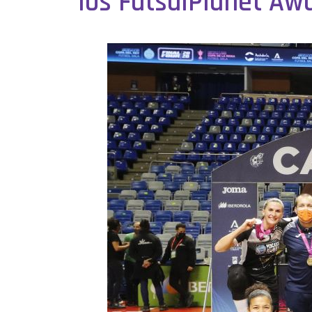
los FutsalPlanet Aw