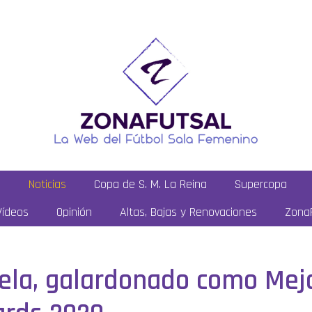
a
Noticias
Copa de S. M. La Reina
Supercopa
Vídeos
Opinión
Altas, Bajas y Renovaciones
ZonaF
ela, galardonado como Mej