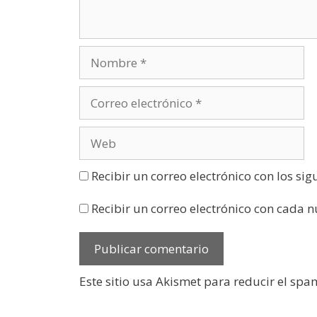
t
a
n
a
n
u
e
v
a
)
Recibir un correo electrónico con los si
Recibir un correo electrónico con cada 
Este sitio usa Akismet para reducir el spa