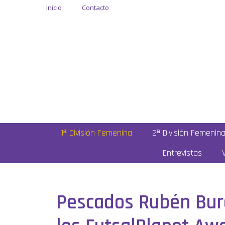
Inicio
Contacto
1ª División Femenina
2ª División Femenin
Entrevistas
Pescados Rubén Bur