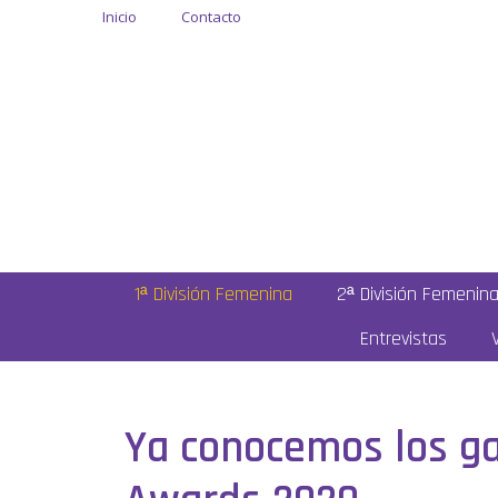
Inicio
Contacto
1ª División Femenina
2ª División Femenin
Entrevistas
Ya conocemos los ga