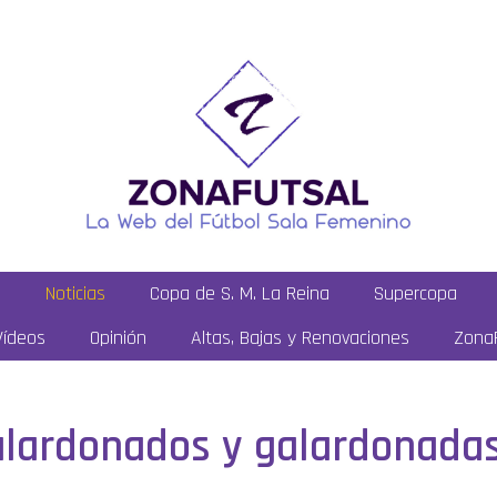
a
Noticias
Copa de S. M. La Reina
Supercopa
Vídeos
Opinión
Altas, Bajas y Renovaciones
ZonaF
lardonados y galardonadas 