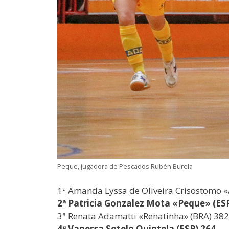
Peque, jugadora de Pescados Rubén Burela
1ª Amanda Lyssa de Oliveira Crisostomo 
2ª Patricia Gonzalez Mota «Peque» (ES
3ª Renata Adamatti «Renatinha» (BRA) 382
4ª Vanessa Sotelo Quintela (ESP) 264