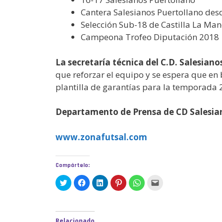
Cantera Salesianos Puertollano des
Selección Sub-18 de Castilla La Ma
Campeona Trofeo Diputación 2018
La secretaría técnica del C.D. Salesia
que reforzar el equipo y se espera que en
plantilla de garantías para la temporada 2
Departamento de Prensa de CD Salesia
www.zonafutsal.com
Compártelo:
H
H
H
H
H
H
a
a
a
a
a
a
z
z
z
z
z
z
c
c
c
c
c
c
l
l
l
l
l
l
i
i
i
i
i
i
c
c
c
c
c
c
Relacionado