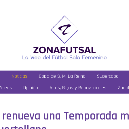
a
Noticias
Copa de S. M. La Reina
Supercopa
Vídeos
Opinión
Altas, Bajas y Renovaciones
ZonaF
r» renueva una Temporada 