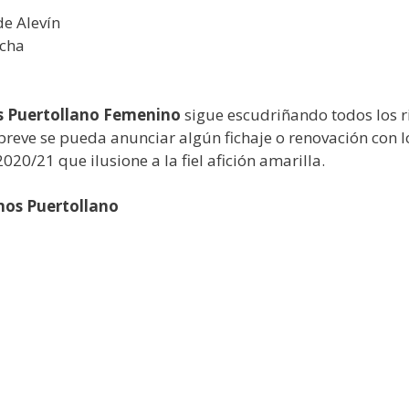
de Alevín
ncha
nos Puertollano Femenino
sigue escudriñando todos los r
 breve se pueda anunciar algún fichaje o renovación con
020/21 que ilusione a la fiel afición amarilla.
nos Puertollano