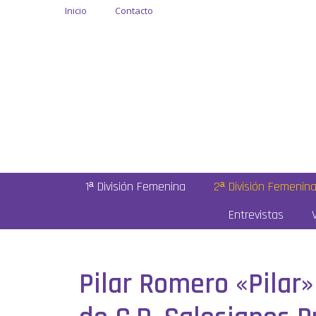
Inicio
Contacto
1ª División Femenina
2ª División Femenin
Entrevistas
Pilar Romero «Pila