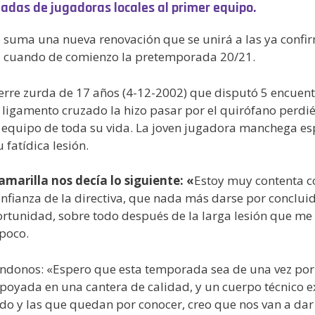
gadas de jugadoras locales al primer equipo.
o suma una nueva renovación que se unirá a las ya confir
ía cuando de comienzo la pretemporada 20/21.
ierre zurda de 17 años (4-12-2002) que disputó 5 encuentr
e ligamento cruzado la hizo pasar por el quirófano perdi
el equipo de toda su vida. La joven jugadora manchega es
fatídica lesión.
marilla nos decía lo siguiente: «
Estoy muy contenta 
onfianza de la directiva, que nada más darse por conclu
rtunidad, sobre todo después de la larga lesión que me 
 poco.
ndonos: «Espero que esta temporada sea de una vez por t
poyada en una cantera de calidad, y un cuerpo técnico e
o y las que quedan por conocer, creo que nos van a dar