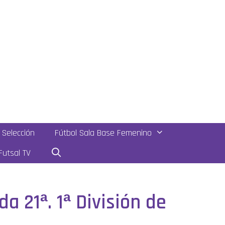
Selección
Fútbol Sala Base Femenino
utsal TV
a 21ª. 1ª División de