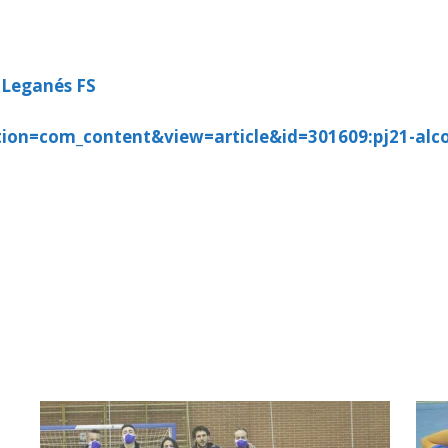
 Leganés FS
tion=com_content&view=article&id=301609:pj21-alco