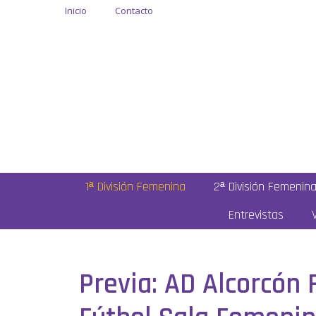
Inicio
Contacto
1ª División Femenina
2ª División Femenin
Entrevistas
Previa: AD Alcorcón 