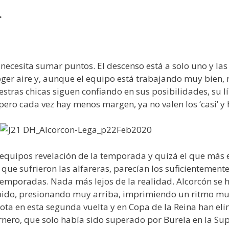
.
 necesita sumar puntos. El descenso está a solo uno y la
oger aire y, aunque el equipo está trabajando muy bien,
uestras chicas siguen confiando en sus posibilidades, su
pero cada vez hay menos margen, ya no valen los ‘casi’ 
os equipos revelación de la temporada y quizá el que más
as que sufrieron las alfareras, parecían los suficienteme
s temporadas. Nada más lejos de la realidad. Alcorcón se
ápido, presionando muy arriba, imprimiendo un ritmo muy
rota en esta segunda vuelta y en Copa de la Reina han eli
rnero, que solo había sido superado por Burela en la Su