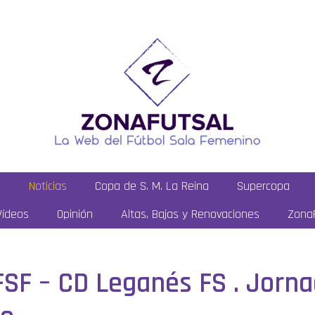
a
Noticias
Copa de S. M. La Reina
Supercopa
Vídeos
Opinión
Altas, Bajas y Renovaciones
ZonaF
FSF – CD Leganés FS . Jornad