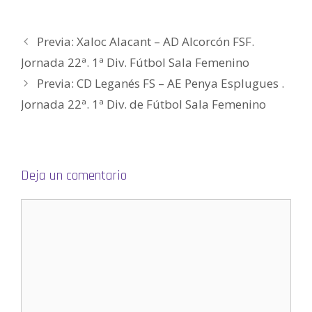
v
e
e
u
e
g
a
v
v
e
v
o
)
a
a
v
a
(
)
)
a
)
S
)
e
Previa: Xaloc Alacant – AD Alcorcón FSF.
a
b
Jornada 22ª. 1ª Div. Fútbol Sala Femenino
r
e
e
Previa: CD Leganés FS – AE Penya Esplugues .
n
u
Jornada 22ª. 1ª Div. de Fútbol Sala Femenino
n
a
v
e
n
t
a
n
a
Deja un comentario
n
u
e
v
a
)