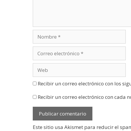
n
a
v
e
n
t
a
n
a
n
u
e
v
a
)
Recibir un correo electrónico con los si
Recibir un correo electrónico con cada 
Este sitio usa Akismet para reducir el spa