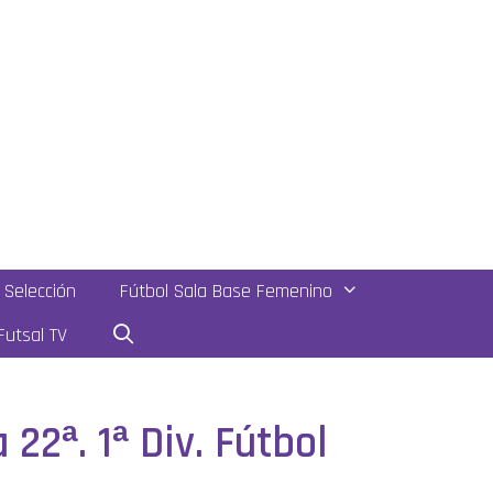
Selección
Fútbol Sala Base Femenino
utsal TV
22ª. 1ª Div. Fútbol