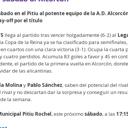
bado en el Pitiu al potente equipo de la A.D. Alcorcó
ay-off por el título
FS
llega al partido tras vencer holgadamente (6-2) al
Leg
a Copa de la Reina ya se ha clasificado para semifinales,
en cuartos con una clara victoria (3-1). Ocupa la cuarta p
uatro perdidos. Acumula 83 goles a favor y 45 en contra.
edente, el partido de la primera vuelta en Alcorcón, don
dar de las alicantinas.
ía Molina
y
Pablo Sánchez
, saben del potencial del riva
l rival y no descartan dar la sorpresa y conseguir un res
 de la semana.
unicipal Pitiu Rochel
, este próximo
sábado
, a las
17:1