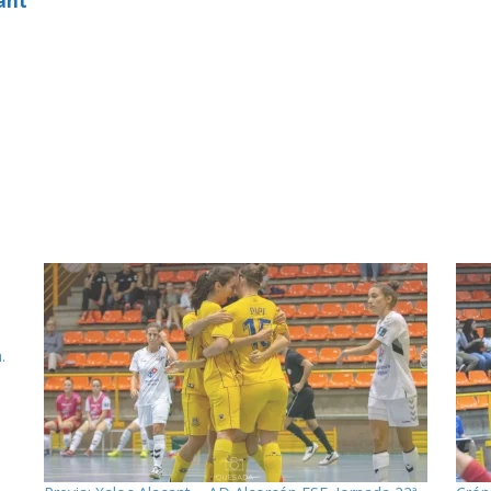
ant
.