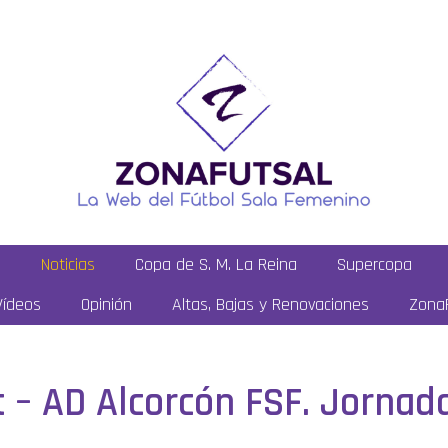
a
Noticias
Copa de S. M. La Reina
Supercopa
Vídeos
Opinión
Altas, Bajas y Renovaciones
ZonaF
 – AD Alcorcón FSF. Jornada 