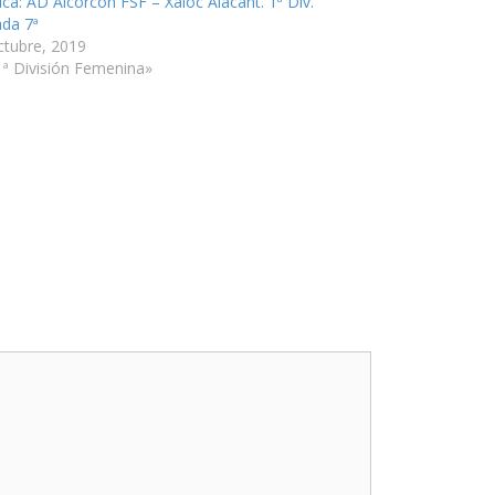
ica: AD Alcorcón FSF – Xaloc Alacant. 1ª Div.
ada 7ª
ctubre, 2019
1ª División Femenina»