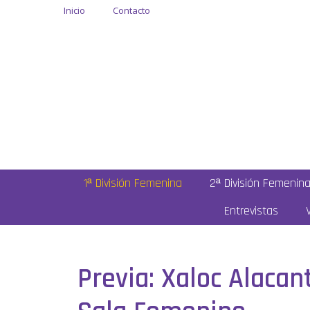
Inicio
Contacto
1ª División Femenina
2ª División Femenin
Entrevistas
Previa: Xaloc Alacant