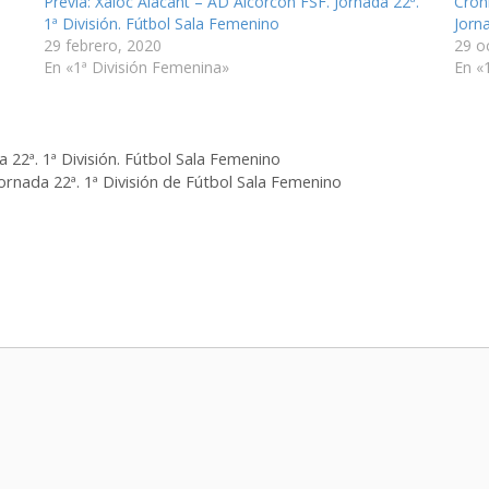
Previa: Xaloc Alacant – AD Alcorcón FSF. Jornada 22ª.
Crón
1ª División. Fútbol Sala Femenino
Jorn
29 febrero, 2020
29 o
En «1ª División Femenina»
En «
a 22ª. 1ª División. Fútbol Sala Femenino
ornada 22ª. 1ª División de Fútbol Sala Femenino