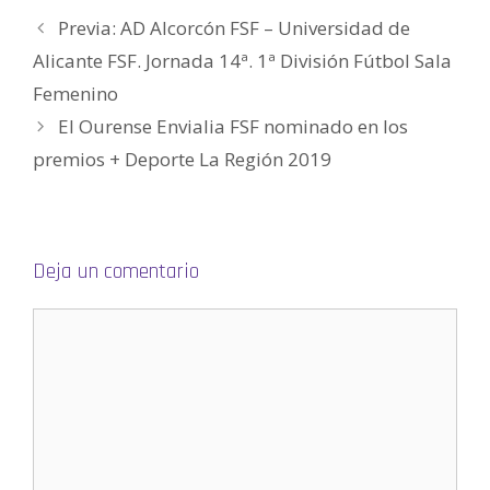
v
e
e
u
e
g
a
v
v
e
v
o
Previa: AD Alcorcón FSF – Universidad de
)
a
a
v
a
(
)
)
a
)
S
Alicante FSF. Jornada 14ª. 1ª División Fútbol Sala
)
e
a
b
Femenino
r
e
El Ourense Envialia FSF nominado en los
e
n
u
premios + Deporte La Región 2019
n
a
v
e
n
t
a
n
Deja un comentario
a
n
u
e
v
a
)