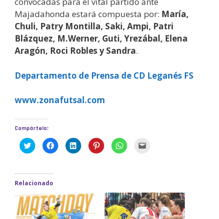
convocadas para el vital partido ante
Majadahonda estará compuesta por:
María,
Chuli, Patry Montilla, Saki, Ampi, Patri
Blázquez, M.Werner, Guti, Yrezábal, Elena
Aragón, Roci Robles y Sandra
.
Departamento de Prensa de CD Leganés FS
www.zonafutsal.com
Compártelo:
H
H
H
H
H
H
a
a
a
a
a
a
z
z
z
z
z
z
c
c
c
c
c
c
l
l
l
l
l
l
i
i
i
i
i
i
c
c
c
c
c
c
Relacionado
p
p
p
p
p
p
a
a
a
a
a
a
r
r
r
r
r
r
a
a
a
a
a
a
c
c
c
c
c
e
o
o
o
o
o
n