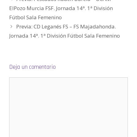
a
b
ElPozo Murcia FSF. Jornada 14ª. 1ª División
r
e
e
Fútbol Sala Femenino
n
u
Previa: CD Leganés FS – FS Majadahonda.
n
a
v
Jornada 14ª. 1ª División Fútbol Sala Femenino
e
n
t
a
n
a
n
u
Deja un comentario
e
v
a
)