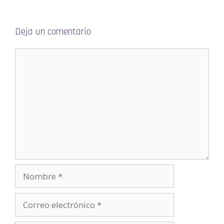
e
v
a
)
Deja un comentario