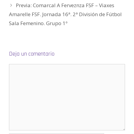
e
n
Previa: Comarcal A Ferveznza FSF – Viaxes
u
n
Amarelle FSF. Jornada 16ª. 2ª División de Fútbol
a
v
e
Sala Femenino. Grupo 1º
n
t
a
n
a
n
u
e
Deja un comentario
v
a
)