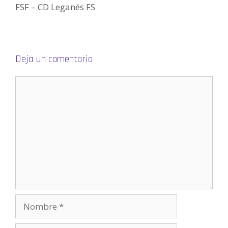
u
FSF – CD Leganés FS
n
a
v
e
n
t
a
n
a
Deja un comentario
n
u
e
v
a
)