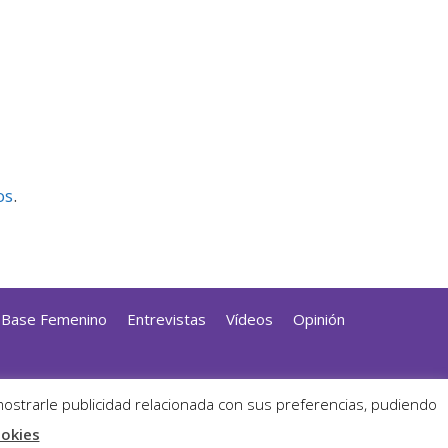
os
.
a Base Femenino
Entrevistas
Vídeos
Opinión
dPress
mostrarle publicidad relacionada con sus preferencias, pudiendo
ookies