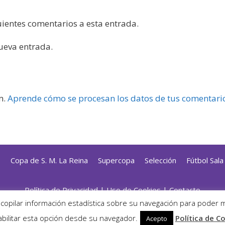
guientes comentarios a esta entrada.
nueva entrada.
m.
Aprende cómo se procesan los datos de tus comentari
s
Copa de S. M. La Reina
Supercopa
Selección
Fútbol Sal
Política de Privacidad
|
Uso de Cookies
|
Contacto
ado con mimo y esmero por
Jorge Cobos
· Desarrollado con Wor
ecopilar información estadística sobre su navegación para poder 
· ©2026 Zonafutsal ·
bilitar esta opción desde su navegador.
Política de C
Acepto