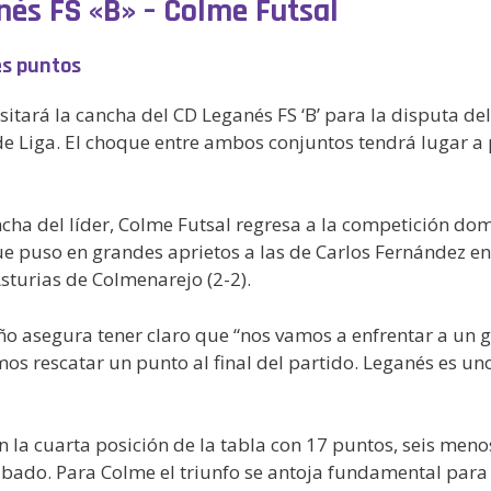
nés FS «B» – Colme Futsal
es puntos
sitará la cancha del CD Leganés FS ‘B’ para la disputa d
 Liga. El choque entre ambos conjuntos tendrá lugar a pa
ha del líder, Colme Futsal regresa a la competición domé
ue puso en grandes aprietos a las de Carlos Fernández en
sturias de Colmenarejo (2-2).
ño asegura tener claro que “nos vamos a enfrentar a un gr
 rescatar un punto al final del partido. Leganés es uno
 la cuarta posición de la tabla con 17 puntos, seis meno
bado. Para Colme el triunfo se antoja fundamental para c