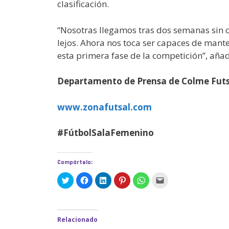
clasificación.
“Nosotras llegamos tras dos semanas sin co
lejos. Ahora nos toca ser capaces de mant
esta primera fase de la competición”, añad
Departamento de Prensa de Colme Futs
www.zonafutsal.com
#FútbolSalaFemenino
Compártelo:
H
H
H
H
H
H
a
a
a
a
a
a
z
z
z
z
z
z
c
c
c
c
c
c
l
l
l
l
l
l
i
i
i
i
i
i
c
c
c
c
c
c
Relacionado
p
p
p
p
p
p
a
a
a
a
a
a