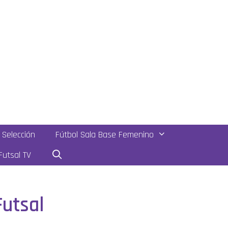
Selección
Fútbol Sala Base Femenino
utsal TV
Futsal