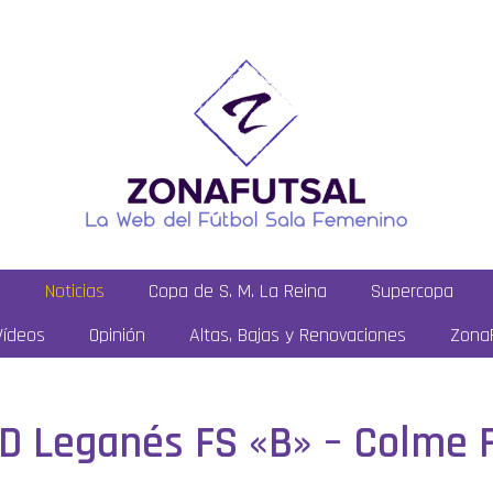
a
Noticias
Copa de S. M. La Reina
Supercopa
Vídeos
Opinión
Altas, Bajas y Renovaciones
ZonaF
CD Leganés FS «B» – Colme 