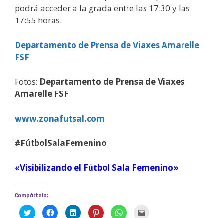
podrá acceder a la grada entre las 17:30 y las
17:55 horas.
Departamento de Prensa de Viaxes Amarelle
FSF
Fotos:
Departamento de Prensa de Viaxes
Amarelle FSF
www.zonafutsal.com
#FútbolSalaFemenino
«Visibilizando el Fútbol Sala Femenino»
Compártelo:
H
H
H
H
H
H
a
a
a
a
a
a