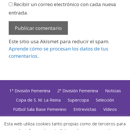
Recibir un correo electrónico con cada nueva
entrada.
Este sitio usa Akismet para reducir el spam.
Aprende cómo se procesan los datos de tus
comentarios
.
1ª División Femenina
2ª División Femenina
Noticias
Copa de S. M. La Reina
Supercopa
Selección
Fútbol Sala Base Femenino
Entrevistas
Vídeos
Opinión
Altas, Bajas y Renovaciones
ZonaFutsal TV
Esta web utiliza cookies tanto propias como de terceros para