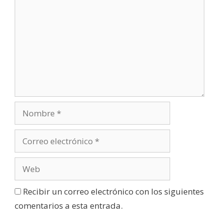
e
v
a
)
Recibir un correo electrónico con los siguientes
comentarios a esta entrada.