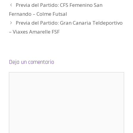
)
a
a
v
a
(
Previa del Partido: CFS Femenino San
)
)
a
)
S
)
e
a
Fernando – Colme Futsal
b
r
Previa del Partido: Gran Canaria Teldeportivo
e
e
n
– Viaxes Amarelle FSF
u
n
a
v
e
n
t
a
Deja un comentario
n
a
n
u
e
v
a
)