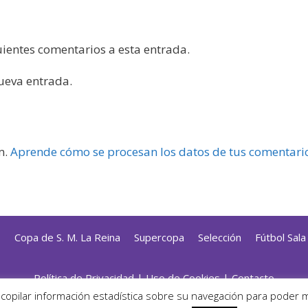
guientes comentarios a esta entrada.
nueva entrada.
m.
Aprende cómo se procesan los datos de tus comentari
s
Copa de S. M. La Reina
Supercopa
Selección
Fútbol Sal
Política de Privacidad
|
Uso de Cookies
|
Contacto
ado con mimo y esmero por
Jorge Cobos
· Desarrollado con Wor
ecopilar información estadística sobre su navegación para poder 