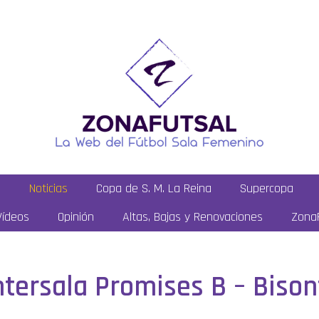
a
Noticias
Copa de S. M. La Reina
Supercopa
Vídeos
Opinión
Altas, Bajas y Renovaciones
ZonaF
Intersala Promises B – Biso