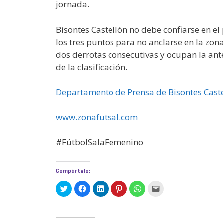
jornada.
Bisontes Castellón no debe confiarse en el 
los tres puntos para no anclarse en la zon
dos derrotas consecutivas y ocupan la ante
de la clasificación.
Departamento de Prensa de Bisontes Caste
www.zonafutsal.com
#FútbolSalaFemenino
Compártelo:
H
H
H
H
H
H
a
a
a
a
a
a
z
z
z
z
z
z
c
c
c
c
c
c
l
l
l
l
l
l
i
i
i
i
i
i
c
c
c
c
c
c