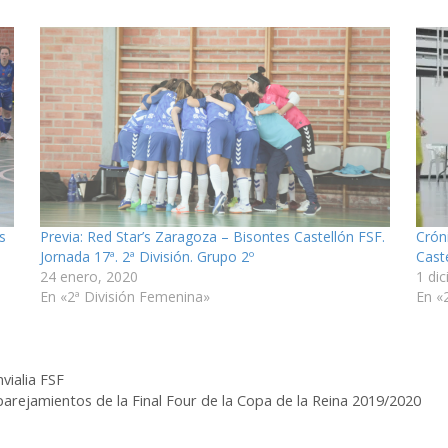
s
Previa: Red Star’s Zaragoza – Bisontes Castellón FSF.
Crón
Jornada 17ª. 2ª División. Grupo 2º
Cast
24 enero, 2020
1 di
En «2ª División Femenina»
En «
vialia FSF
arejamientos de la Final Four de la Copa de la Reina 2019/2020