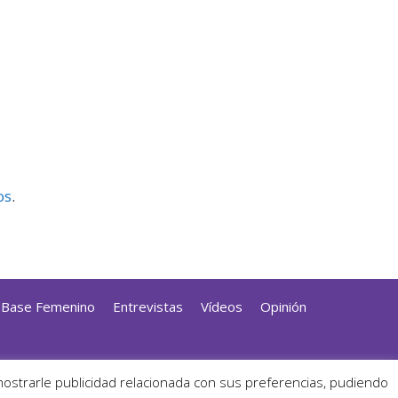
os
.
a Base Femenino
Entrevistas
Vídeos
Opinión
dPress
mostrarle publicidad relacionada con sus preferencias, pudiendo