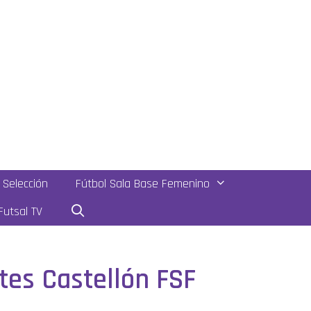
Selección
Fútbol Sala Base Femenino
utsal TV
ntes Castellón FSF