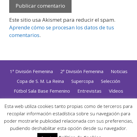
Este sitio usa Akismet para reducir el spam.
Aprende cómo se procesan los datos de tus
comentarios
.
1ª División Femenina
2ª División Femenina
Noticias
Copa de S. M. La Reina
Supercopa
Selección
Fútbol Sala Base Femenino
Entrevistas
Vídeos
Opinión
Altas, Bajas y Renovaciones
ZonaFutsal TV
Esta web utiliza cookies tanto propias como de terceros para
recopilar información estadística sobre su navegación para
Política de Privacidad
|
Uso de Cookies
|
Contacto
Diseñado con mimo y esmero por
Jorge Cobos
· Desarrollado
poder mostrarle publicidad relacionada con sus preferencias,
con WordPress
pudiendo deshabilitar esta opción desde su navegador.
· ©2026 Zonafutsal ·