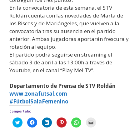
En la convocatoria de esta semana, el STV
Roldán cuenta con las novedades de Marta de
los Riscos y de Mariángeles, que vuelven a la
convocatoria tras su ausencia en el partido
anterior. Ambas jugadoras aportarán frescura y
rotación al equipo.
El partido podrá seguirse en streaming el
sábado 3 de abril a las 13:00h a través de
Youtube, en el canal “Play Mel TV”.
Departamento de Prensa de STV Roldán
www.zonafutsal.com
#FútbolSalaFemenino
Compártelo:
H
H
H
H
H
H
a
a
a
a
a
a
z
z
z
z
z
z
c
c
c
c
c
c
l
l
l
l
l
l