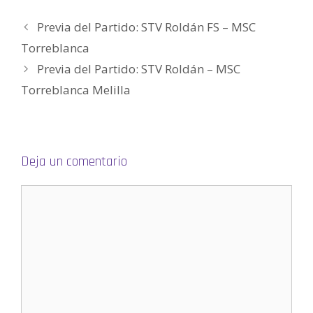
)
a
a
v
a
(
)
)
a
)
S
)
e
Previa del Partido: STV Roldán FS – MSC
a
b
Torreblanca
r
e
e
Previa del Partido: STV Roldán – MSC
n
u
Torreblanca Melilla
n
a
v
e
n
t
a
n
a
Deja un comentario
n
u
e
v
a
)