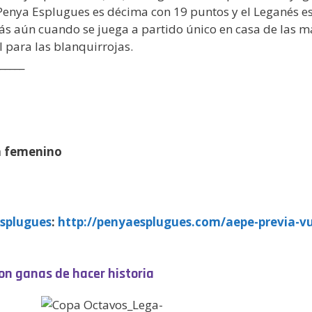
a Penya Esplugues es décima con 19 puntos y el Leganés e
 Más aún cuando se juega a partido único en casa de las m
l para las blanquirrojas.
_____
la femenino
splugues
:
http://penyaesplugues.com/aepe-previa-vu
on ganas de hacer historia