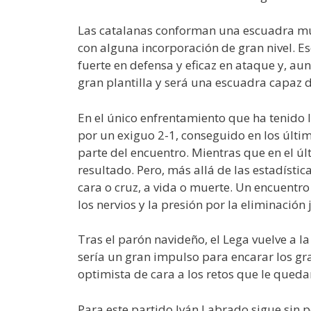
Las catalanas conforman una escuadra mu
con alguna incorporación de gran nivel. Es
fuerte en defensa y eficaz en ataque y, au
gran plantilla y será una escuadra capaz 
En el único enfrentamiento que ha tenido l
por un exiguo 2-1, conseguido en los últim
parte del encuentro. Mientras que en el úl
resultado. Pero, más allá de las estadístic
cara o cruz, a vida o muerte. Un encuentr
los nervios y la presión por la eliminació
Tras el parón navideño, el Lega vuelve a l
sería un gran impulso para encarar los gr
optimista de cara a los retos que le queda
Para este partido Iván Labrado sigue sin p