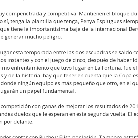
y compenetrada y competitiva. Mantienen el bloque dur
o sí, tenga la plantilla que tenga, Penya Esplugues siem
nque tiene la importantísima baja de la internacional Ber
de generar mucho peligro.
ugar esta temporada entre las dos escuadras se saldó con
os instantes y con el juego de cinco, después de haber i
timo enfrentamiento que tuvo lugar en La Fortuna, fue el 
as y de la historia, hay que tener en cuenta que la Copa 
o donde ningún equipo es más pequeño que otro, en el q
n jugarán un papel fundamental.
a competición con ganas de mejorar los resultados de 201
andes duelos que le esperan en esta segunda vuelta. El 
n por delante.
oder contar con Puche y Elisa por lesión. Tampoco estará