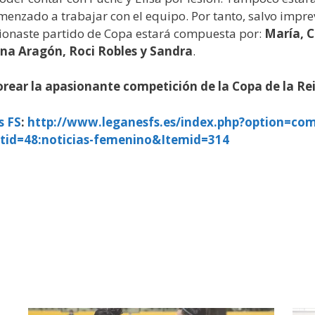
menzado a trabajar con el equipo. Por tanto, salvo imprev
sionaste partido de Copa estará compuesta por:
María, C
ena Aragón, Roci Robles y Sandra
.
borear la apasionante competición de la Copa de la Re
s FS
:
http://www.leganesfs.es/index.php?option=com
tid=48:noticias-femenino&Itemid=314