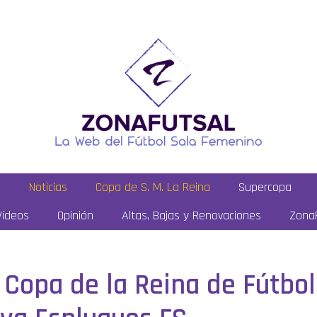
a
Noticias
Copa de S. M. La Reina
Supercopa
Vídeos
Opinión
Altas, Bajas y Renovaciones
ZonaF
a Copa de la Reina de Fútbo