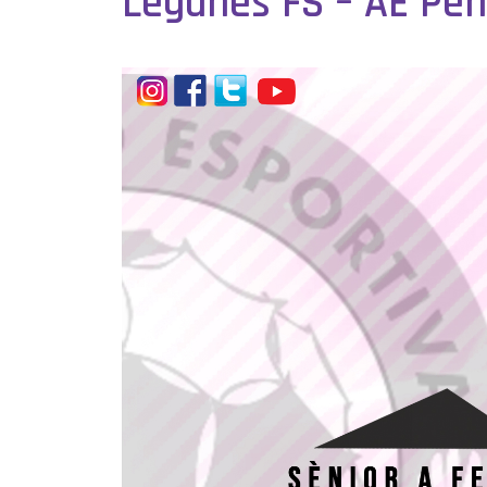
Leganés FS – AE Pen