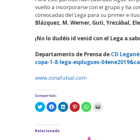
vuelto a incorporarse con el grupo y ha co
convocadas del Lega para su primer e ilu
Blázquez, M. Werner, Guti, Yrezábal, El
¡No lo dudéis id venid con el Lega a sa
Departamento de Prensa de
CD Legané
copa-1-8-lega-esplugues-04ene2019&ca
www.zonafutsal.com
Compártelo:
H
H
H
H
H
H
a
a
a
a
a
a
z
z
z
z
z
z
c
c
c
c
c
c
l
l
l
l
l
l
i
i
i
i
i
i
c
c
c
c
c
c
Relacionado
p
p
p
p
p
p
a
a
a
a
a
a
r
r
r
r
r
r