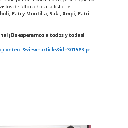
istos de última hora la lista de
huli, Patry Montilla, Saki, Ampi, Patri
ina! ¡Os esperamos a todos y todas!
_content&view=article&id=301583:p-