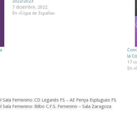
2022/2023
7 diciembre, 2022
En «Copa de España»
a
Cono
la C
17 o
En «
ol Sala Femenino: CD Leganés FS – AE Penya Esplugues FS
l Sala Femenino: Bilbo C.F.S. Femenino – Sala Zaragoza