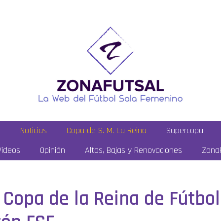
a
Noticias
Copa de S. M. La Reina
Supercopa
Vídeos
Opinión
Altas, Bajas y Renovaciones
ZonaF
a Copa de la Reina de Fútbo