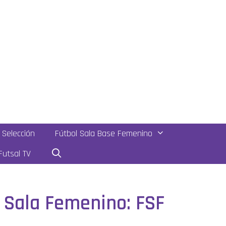
Selección
Fútbol Sala Base Femenino
utsal TV
l Sala Femenino: FSF