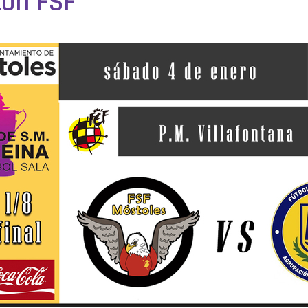
cón FSF